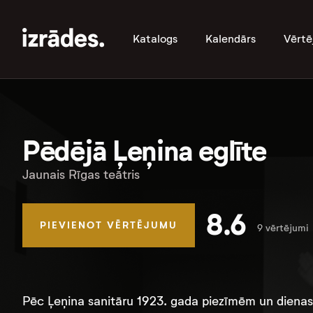
Katalogs
Kalendārs
Vērtē
Pēdējā Ļeņina eglīte
Jaunais Rīgas teātris
8.6
PIEVIENOT VĒRTĒJUMU
9 vērtējumi
Pēc Ļeņina sanitāru 1923. gada piezīmēm un dien