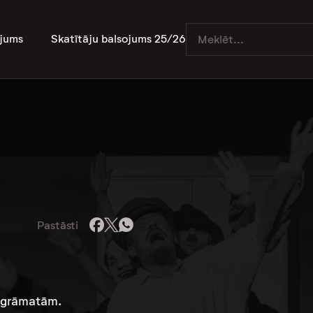
jums
Skatītāju balsojums 25/26
Pastāsti
asgrāmatām.