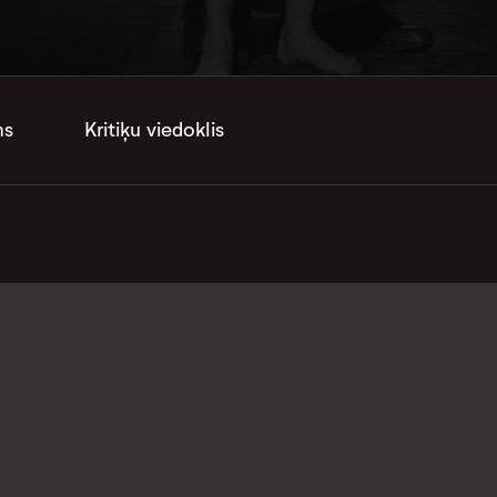
ms
Kritiķu viedoklis