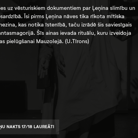
ties uz vēsturiskiem dokumentiem par Ļeņina slimību un
sardzībā. Īsi pirms Ļeņina nāves tika rīkota mītiska
zina, kas notika īstenībā, taču izrādē šis saviesīgais
tasmagorijā. Šīs ainas ievada rituālu, kuru izveidoja
as pielūgšanai Mauzolejā. (U.Tīrons)
U NAKTS 17/18 LAUREĀTI