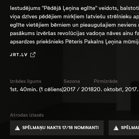
Iestudējums "Pēdējā Ļeņina eglīte" veidots, balsto
viņa dzīves pēdējiem mirkļiem latviešu strēlnieku ap
eglīte vietējiem bērniem un pieaugušajiem neviens ne
pasākums izvēršas revolūcijas vadoņa nāves ainu fan
apsardzes priekšnieks Pēteris Pakalns Ļeņina mūmij
JRT.LV
Izrādes ilgums
Sezona
Pirmizrāde
1st. 40min. (1 cēliens)
2017 / 2018
20. oktobrī, 2017.
Atrodas izlasēs
SPĒLMAŅU NAKTS 17/18 NOMINANTI
SPĒLMAŅ