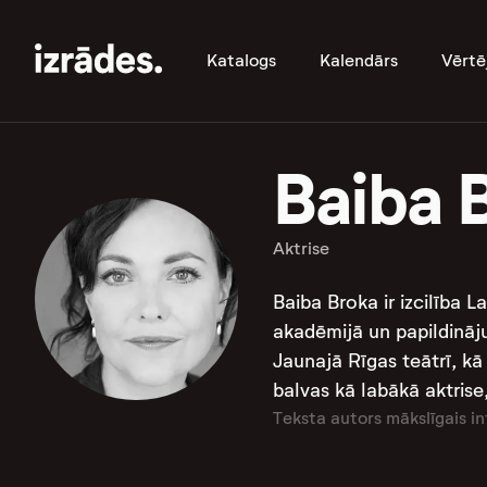
Katalogs
Kalendārs
Vērtē
Baiba 
Aktrise
Baiba Broka ir izcilība L
akadēmijā un papildināju
Jaunajā Rīgas teātrī, kā
balvas kā labākā aktrise, 
Teksta autors mākslīgais in