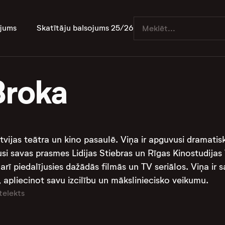
jums
Skatītāju balsojums 25/26
Broka
atvijas teātra un kino pasaulē. Viņa ir apguvusi dramatisk
si savas prasmes Lidijas Stiebras un Rīgas Kinostudijas T
 arī piedalījusies dažādās filmās un TV seriālos. Viņa ir
apliecinot savu izcilību un māksliniecisko veikumu​​​​​​.
telekts