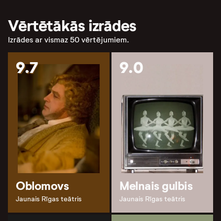
Vērtētākās izrādes
Izrādes ar vismaz 50 vērtējumiem.
9.7
9.0
Oblomovs
Melnais gulbis
Jaunais Rīgas teātris
Jaunais Rīgas teātris