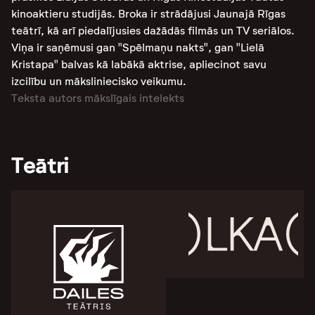
kinoaktieru studijās. Broka ir strādājusi Jaunajā Rīgas
teātrī, kā arī piedalījusies dažādās filmās un TV seriālos.
Viņa ir saņēmusi gan "Spēlmaņu nakts", gan "Lielā
Kristapa" balvas kā labākā aktrise, apliecinot savu
izcilību un māksliniecisko veikumu​​​​​​.
Teksta autors mākslīgais intelekts
Teātri