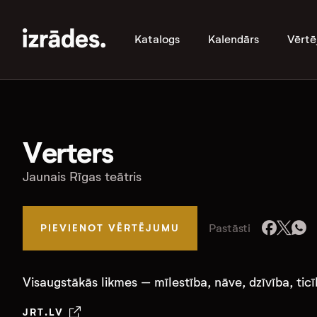
Katalogs
Kalendārs
Vērtē
Verters
Jaunais Rīgas teātris
Pastāsti
PIEVIENOT VĒRTĒJUMU
Visaugstākās likmes – mīlestība, nāve, dzīvība, ticī
JRT.LV