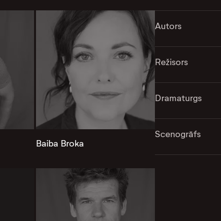
Autors
Režisors
Dramaturgs
Scenogrāfs
Baiba Broka