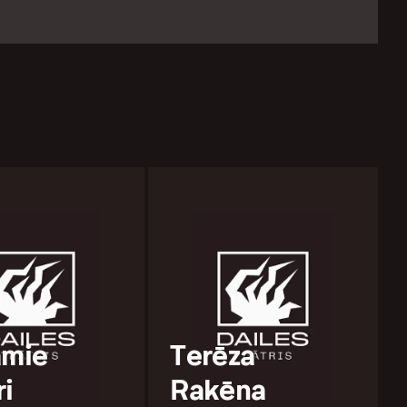
amie
Terēza
ri
Rakēna