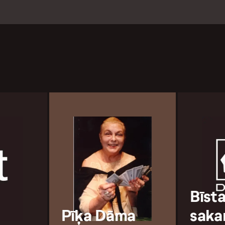
Bīst
Pīķa Dāma
saka