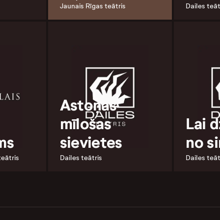
Jaunais Rīgas teātris
Dailes teāt
Astoņas
mīlošas
Lai 
oms
sievietes
no si
teātris
Dailes teātris
Dailes teāt