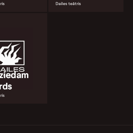
ris
Dailes teātris
dziedam
rds
ris