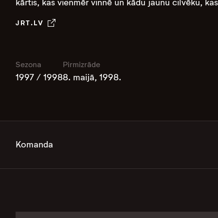
kārtis, kas vienmēr vinnē un kādu jaunu cilvēku, ka
JRT.LV
Sezona
Pirmizrāde
1997 / 1998
8. maijā, 1998.
Komanda