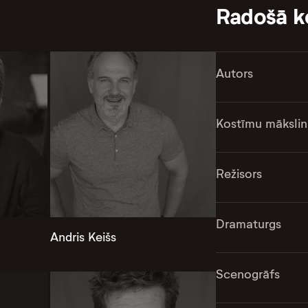
Radošā 
Autors
Kostīmu mākslin
Režisors
Dramaturgs
Andris Keišs
Scenogrāfs