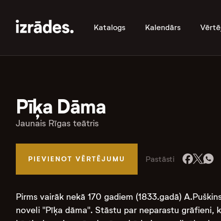
Katalogs
Kalendārs
Vērtē
Pīķa Dāma
Jaunais Rīgas teātris
Pastāsti
PIEVIENOT VĒRTĒJUMU
Pirms vairāk nekā 170 gadiem (1833.gadā) A.Puškins 
noveli "Pīķa dāma". Stāstu par neparastu grāfieni, k