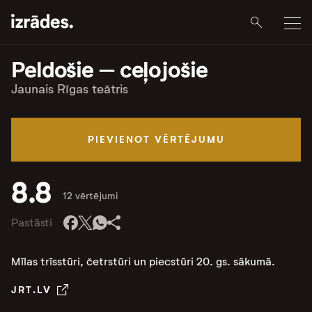
Peldošie – ceļojošie
Jaunais Rīgas teātris
PIEVIENOT VĒRTĒJUMU
8.8
12 vērtējumi
Pastāsti
Mīlas trīsstūri, četrstūri un piecstūri 20. gs. sākumā.
JRT.LV