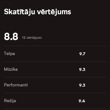
Skatītāju vērtējums
8.8
12 vērtējumi
Telpa
9.7
Mūzika
9.3
Performanti
9.3
Režija
9.4