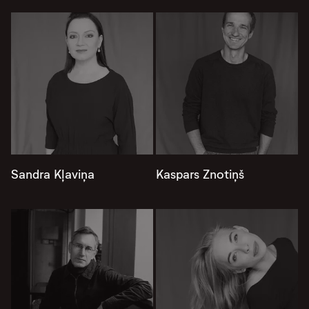
Sandra Kļaviņa
Kaspars Znotiņš