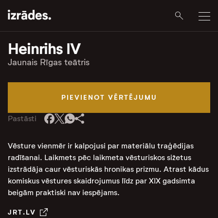
Heinrihs IV
Jaunais Rīgas teātris
PIEVIENOT VĒRTĒJUMU
Pastāsti
Vēsture vienmēr ir kalpojusi par materiālu traģēdijas
radīšanai. Laikmets pēc laikmeta vēsturiskos sižetus
izstrādāja caur vēsturiskās hronikas prizmu. Atrast kādus
komiskus vēstures skaidrojumus līdz par XIX gadsimta
beigām praktiski nav iespējams.
JRT.LV