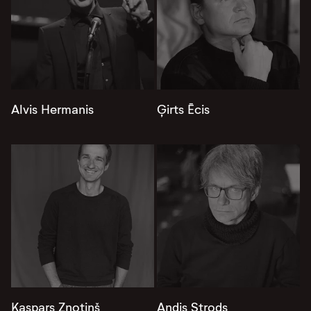
Alvis Hermanis
Ģirts Ēcis
Kaspars Znotiņš
Andis Strods