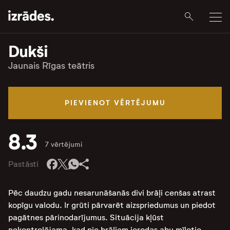
Dukši
Jaunais Rīgas teātris
PIEVIENOT VĒRTĒJUMU
8.3
7 vērtējumi
Pastāsti
Pēc daudzu gadu nesarunāšanās divi brāļi cenšas atrast
kopīgu valodu. Ir grūti pārvarēt aizspriedumus un piedot
pagātnes pārinodarījumus. Situācija kļūst
nekontrolējama, kad pie brāļiem ierodas abu mīļotie