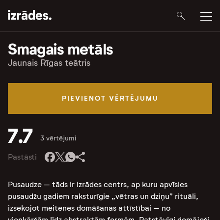
Smagais metāls
Jaunais Rīgas teātris
PIEVIENOT VĒRTĒJUMU
7.7
3 vērtējumi
Pastāsti
Pusaudze – tāds ir izrādes centrs, ap kuru apvīsies
pusaudžu gadiem raksturīgie „vētras un dziņu” rituāli,
izsekojot meitenes domāšanas attīstībai – no
vienkāršām līdz abstraktām formām. Patstāvīgi domājoši