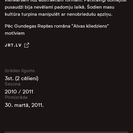
pusaudži bija nevēlami padomju laikā. Šodien masu
kultūra turpina manipulēt ar nenobriedušu apziņu.
Pēc Gundegas Repšes romāna "Alvas kliedziens”
motīviem
JRT.LV
Izrādes ilgums
3st. (2 cēlieni)
Sezona
2010 / 2011
Pirmizrāde
30. martā, 2011.