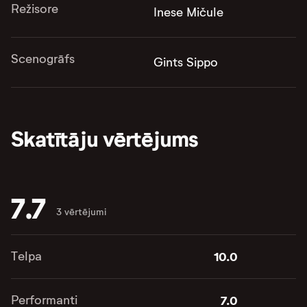
Režisore
Inese Mičule
Scenogrāfs
Gints Sippo
Skatītāju vērtējums
7.7
3 vērtējumi
Telpa
10.0
Performanti
7.0