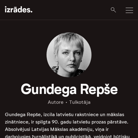
Gundega Repše
Autore
Tulkotāja
Gundega Repše, izcila latviešu rakstniece un mākslas
zinātniece, ir spilgta 90. gadu latviešu prozas pārstāve.
Absolvējusi Latvijas Mākslas akadēmiju, viņa ir
darbojusies žurnālistikā un publicistikā, veidojot būtisku