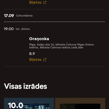
Biļetes
17.09
Ceturtdiena
19:00
1st. 20min.
Graņonka
Rīga, Kaļķu iela 16, Mihaila Čehova Rīgas Krievu
teātris, Mihaila Čehova teātra Lielā zāle
8.9
Biļetes
Visas izrādes
10.0