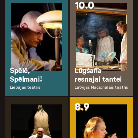
10.0
Spēlē,
Lūgšana
Spēlmani!
resnajai tantei
Liepājas teātris
Latvijas Nacionālais teātris
8.9