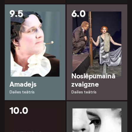
9.5
6.0
Noslēpumainā
Amadejs
zvaigzne
Dailes teātris
Dailes teātris
10.0