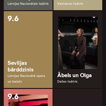
Latvijas Nacionālais teātris
Valmieras teātris
9.6
Seviljas
bārddzinis
Ābels un Olga
Latvijas Nacionālā opera
un balets
Dailes teātris
9.6