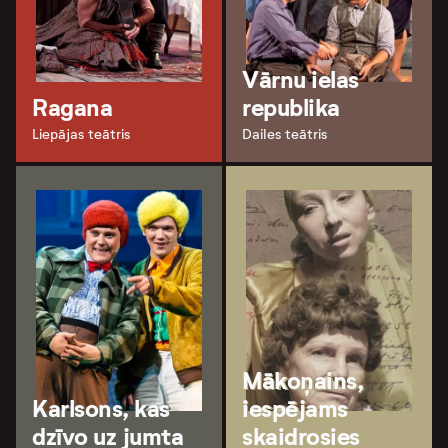
Vārnu ielas
Ragana
republika
Liepājas teātris
Dailes teātris
Mākoņains,
Karlsons, kas
iespējams
dzīvo uz jumta
skaidrosies