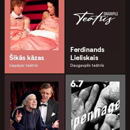
Ferdinands
Šikās kāzas
Lieliskais
Liepājas teātris
Daugavpils teātris
6.7