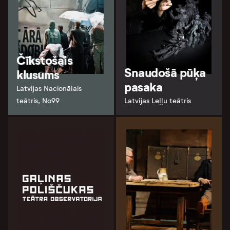
Čīkstošais
Snaudošā pūķa
klusums
pasaka
Latvijas Nacionālais
teātris, No99
Latvijas Leļļu teātris