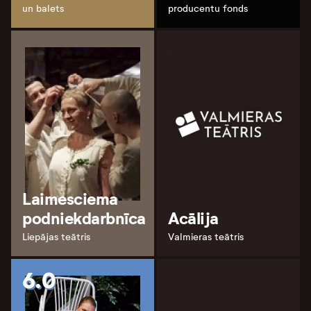
un balets
producentu fonds
Laimesciema
podniekdarbnīca
Acālija
Liepājas teātris
Valmieras teātris
6.0