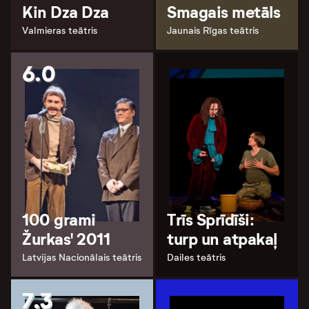
Kin Dza Dza
Smagais metāls
Valmieras teātris
Jaunais Rīgas teātris
6.0
100 grami
Trīs Sprīdīši:
Žurkas' 2011
turp un atpakaļ
Latvijas Nacionālais teātris
Dailes teātris
7.3