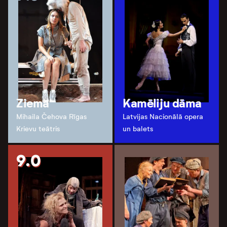
Ziema
Kamēliju dāma
Mihaila Čehova Rīgas
Latvijas Nacionālā opera
Krievu teātris
un balets
9.0