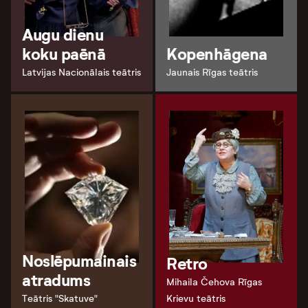
Augu dienu
koku paēnā
Kopenhāgena
Latvijas Nacionālais teātris
Jaunais Rīgas teātris
Noslēpumainais
Retro
atradums
Mihaila Čehova Rīgas
Teātris "Skatuve"
Krievu teātris