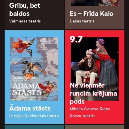
Gribu, bet
baidos
Es - Frīda Kalo
Valmieras teātris
Dailes teātris
9.7
Ne vienmēr
runcim krējuma
pods
Ādama stāsts
Mihaila Čehova Rīgas
Latvijas Nacionālais teātris
Krievu teātris