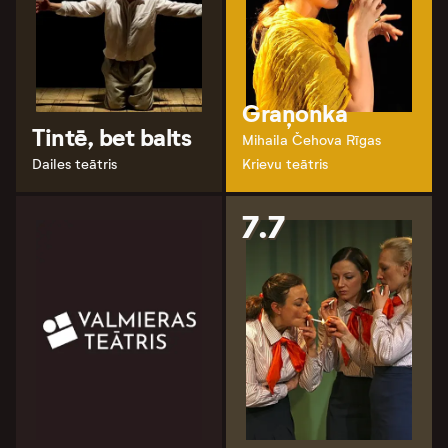
Graņonka
Tintē, bet balts
Mihaila Čehova Rīgas
Dailes teātris
Krievu teātris
7.7