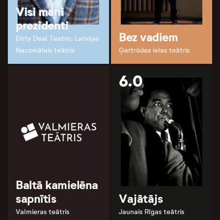
Visi mani
prezidenti
Bez vadiem
Dirty Deal Teatro, Latvijas
Nacionālais teātris
Ģertrūdes ielas teātris
6.0
Baltā kamielēna
sapnītis
Vajātājs
Valmieras teātris
Jaunais Rīgas teātris