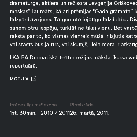
dramaturga, aktiera un režisora Jevgeņija Griškovec
maskas” laureāts, kā arī prēmijas "Gada grāmata” i
līdzpārdzīvojums. Tā garantē iejūtīgu līdzdalību. Di
saņem otru iespēju, turklāt ne tikai vienu. Bet varbū
raksta par to, ko vismaz vienreiz mūžā ir izjutis katr
vai stāsts būs jautrs, vai skumjš, lielā mērā ir at
LKA BA Dramatiskā teātra režijas māksla (kursa vad
repertuārā.
MCT.LV
Izrādes ilgums
Sezona
Pirmizrāde
1st. 30min.
2010 / 2011
25. martā, 2011.