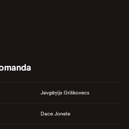
komanda
Jevgēņijs Griškovecs
Dace Jonele