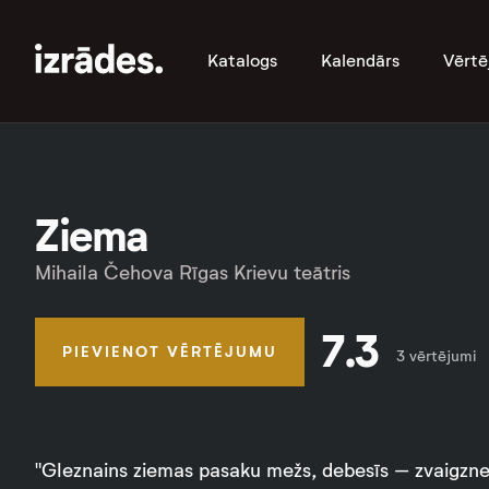
Katalogs
Kalendārs
Vērtē
Ziema
Mihaila Čehova Rīgas Krievu teātris
7.3
PIEVIENOT VĒRTĒJUMU
3 vērtējumi
"Gleznains ziemas pasaku mežs, debesīs – zvaigzne