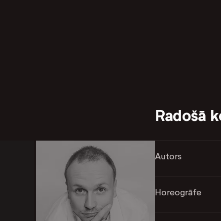
Radošā 
Autors
Horeogrāfe