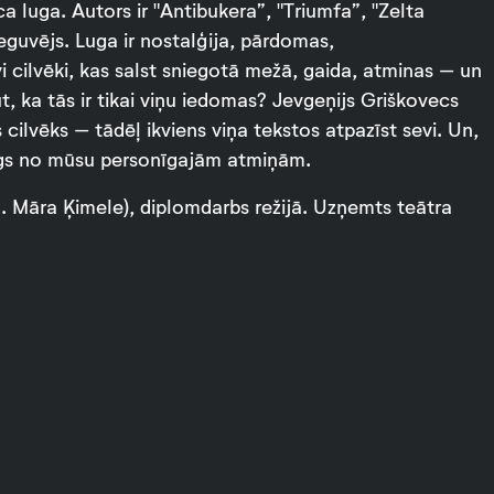
a luga. Autors ir "Antibukera”, "Triumfa”, "Zelta
eguvējs. Luga ir nostalģija, pārdomas,
vi cilvēki, kas salst sniegotā mežā, gaida, atminas – un
t, ka tās ir tikai viņu iedomas? Jevgeņijs Griškovecs
s cilvēks – tādēļ ikviens viņa tekstos atpazīst sevi. Un,
karīgs no mūsu personīgajām atmiņām.
. Māra Ķimele), diplomdarbs režijā. Uzņemts teātra