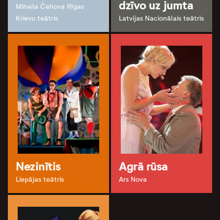
dzīvo uz jumta
Mihaila Čehova Rīgas
Krievu teātris
Latvijas Nacionālais teātris
Nezinītis
Agrā rūsa
Liepājas teātris
Ars Nova