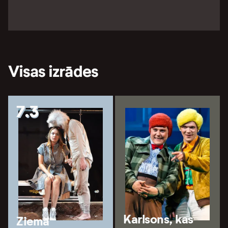
Visas izrādes
7.3
Karlsons, kas
Ziema