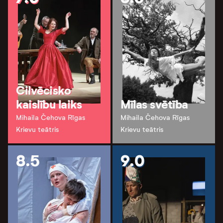
Cilvēcisko
kaislību laiks
Mīlas svētība
Mihaila Čehova Rīgas
Mihaila Čehova Rīgas
Krievu teātris
Krievu teātris
8.5
9.0