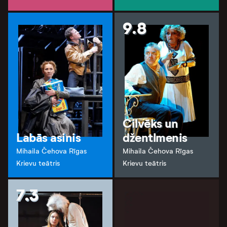
9.8
Cilvēks un
Labās asinis
džentlmenis
Mihaila Čehova Rīgas
Mihaila Čehova Rīgas
Krievu teātris
Krievu teātris
7.3