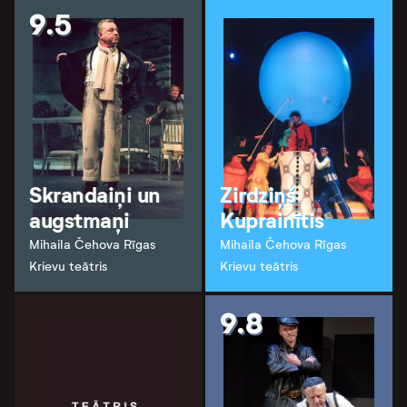
9.5
Skrandaiņi un
Zirdziņš
augstmaņi
Kuprainītis
Mihaila Čehova Rīgas
Mihaila Čehova Rīgas
Krievu teātris
Krievu teātris
9.8