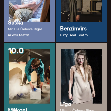
Saška
Benzīnvīrs
Mihaila Čehova Rīgas
Krievu teātris
Dirty Deal Teatro
10.0
Līgo
Mākoņi
Mihaila Čehova Rīgas