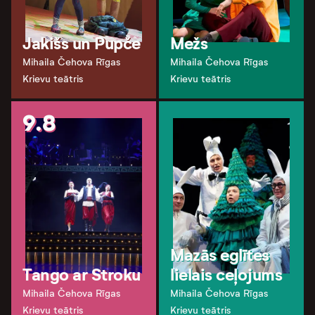
Jakišs un Pupče
Mežs
Mihaila Čehova Rīgas
Mihaila Čehova Rīgas
Krievu teātris
Krievu teātris
9.8
Mazās eglītes
Tango ar Stroku
lielais ceļojums
Mihaila Čehova Rīgas
Mihaila Čehova Rīgas
Krievu teātris
Krievu teātris