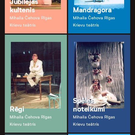
Jubilejas
kultenis
Mandragora
Mihaila Čehova Rīgas
Mihaila Čehova Rīgas
Krievu teātris
Krievu teātris
Spēles
Rēgi
noteikumi
Mihaila Čehova Rīgas
Mihaila Čehova Rīgas
Krievu teātris
Krievu teātris