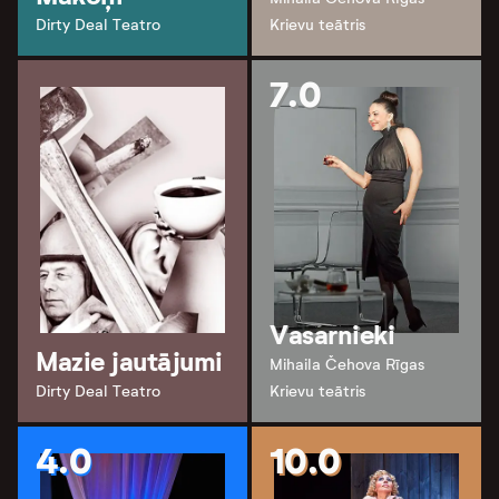
Dirty Deal Teatro
Krievu teātris
7.0
Vasarnieki
Mazie jautājumi
Mihaila Čehova Rīgas
Dirty Deal Teatro
Krievu teātris
4.0
10.0