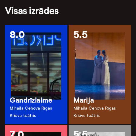
Visas izrādes
8.0
5.5
Gandrīzlaime
Marija
Mihaila Čehova Rīgas
Mihaila Čehova Rīgas
Krievu teātris
Krievu teātris
7.0
5.5