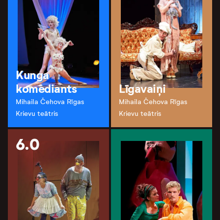
Kunga
komediants
Līgavaiņi
Mihaila Čehova Rīgas
Mihaila Čehova Rīgas
Krievu teātris
Krievu teātris
6.0