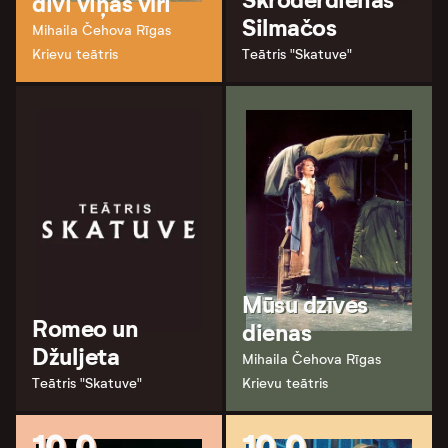
Skroderdienas
divi viņas vīri
Silmačos
Mihaila Čehova Rīgas
Krievu teātris
Teātris "Skatuve"
Mūsu dzīves
Romeo un
dienas
Džuljeta
Mihaila Čehova Rīgas
Teātris "Skatuve"
Krievu teātris
10.0
10.0