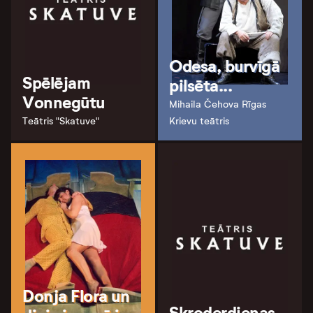
Odesa, burvīgā
Spēlējam
pilsēta...
Vonnegūtu
Mihaila Čehova Rīgas
Teātris "Skatuve"
Krievu teātris
Donja Flora un