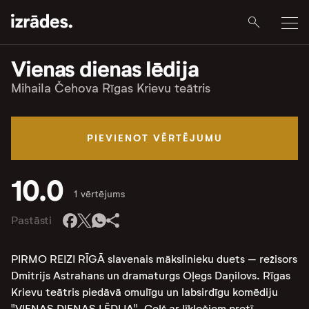
Vienas dienas lēdija
Mihaila Čehova Rīgas Krievu teātris
PIEVIENOT VĒRTĒJUMU
10.0
1 vērtējums
Pastāsti
PIRMO REIZI RĪGĀ slavenais mākslinieku duets – režisors
Dmitrijs Astrahans un dramaturgs Oļegs Daņilovs. Rīgas
Krievu teātris piedāvā omulīgu un labsirdīgu komēdiju
"VIENAS DIENAS LĒDIJA". Ceļš ar līkločiem pretī