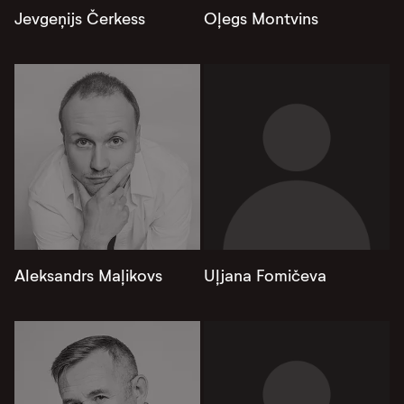
Jevgeņijs Čerkess
Oļegs Montvins
Aleksandrs Maļikovs
Uļjana Fomičeva