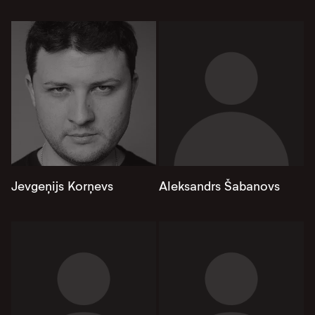
Jevgeņijs Korņevs
Aleksandrs Šabanovs