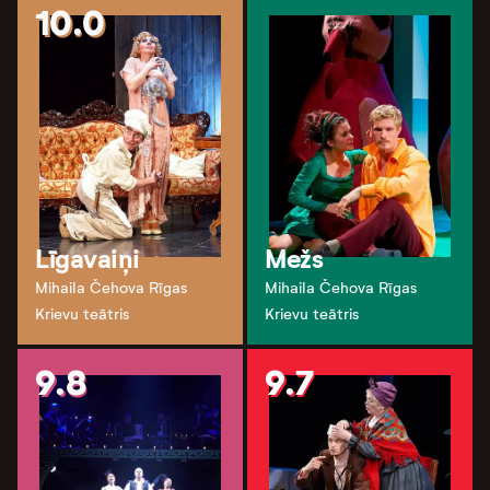
10.0
Līgavaiņi
Mežs
Mihaila Čehova Rīgas
Mihaila Čehova Rīgas
Krievu teātris
Krievu teātris
9.8
9.7