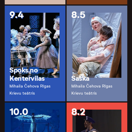
9.4
8.5
Spoks no
Kentervilas
Saška
Mihaila Čehova Rīgas
Mihaila Čehova Rīgas
Krievu teātris
Krievu teātris
10.0
8.2