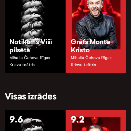
Notikums Višī
Grāfs Monte-
pilsētā
Kristo
Mihaila Čehova Rīgas
Mihaila Čehova Rīgas
Krievu teātris
Krievu teātris
Visas izrādes
9.6
9.2