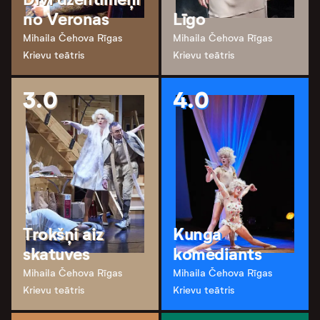
no Veronas
Līgo
Mihaila Čehova Rīgas
Mihaila Čehova Rīgas
Krievu teātris
Krievu teātris
3.0
4.0
Trokšņi aiz
Kunga
skatuves
komediants
Mihaila Čehova Rīgas
Mihaila Čehova Rīgas
Krievu teātris
Krievu teātris