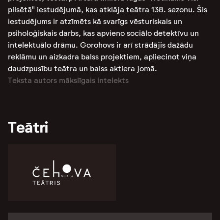
pilsētā" iestudējumā, kas atklāja teātra 138. sezonu. Šis
iestudējums ir atzīmēts kā svarīgs vēsturiskais un
psiholoģiskais darbs, kas apvieno sociālo detektīvu un
intelektuālo drāmu. Gorohovs ir arī strādājis dažādu
reklāmu un aizkadra balss projektiem, apliecinot viņa
daudzpusību teātra un balss aktiera jomā​​​​​​.
Teksta autors mākslīgais intelekts
Teātri