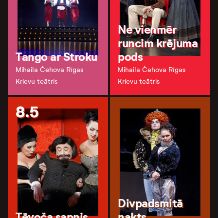
Ne vienmēr
runcim krējuma
Tango ar Stroku
pods
Mihaila Čehova Rīgas
Mihaila Čehova Rīgas
Krievu teātris
Krievu teātris
8.5
Divpadsmitā
Tēvoča sapnis
nakts