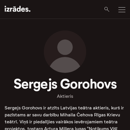
Sergejs Gorohovs
Aktieris
Sergejs Gorohovs ir atzīts Latvijas teātra aktieris, kurš ir
pazīstams ar savu darbību Mihaila Čehova Rīgas Krievu
teātrī. Viņš ir piedalījies vairākos ievērojamiem teātra
projektos, tostarp Artura Millera lugas "Notikums Višī