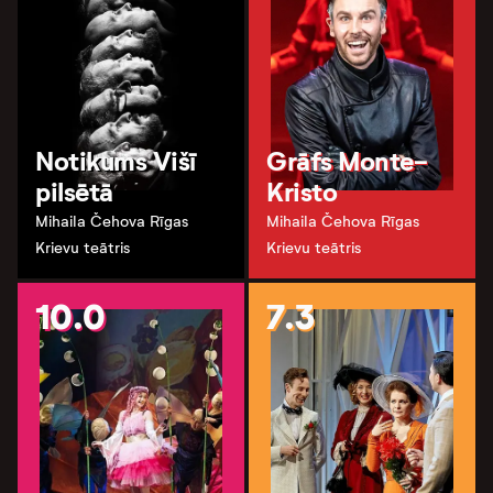
Notikums Višī
Grāfs Monte-
pilsētā
Kristo
Mihaila Čehova Rīgas
Mihaila Čehova Rīgas
Krievu teātris
Krievu teātris
10.0
7.3