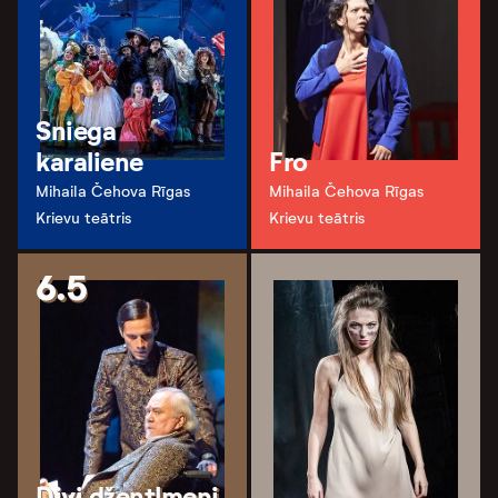
Sniega
karaliene
Fro
Mihaila Čehova Rīgas
Mihaila Čehova Rīgas
Krievu teātris
Krievu teātris
6.5
Divi džentlmeņi