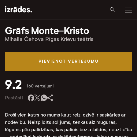
Grāfs Monte-Kristo
Mihaila Čehova Rīgas Krievu teātris
PIEVIENOT VĒRTĒJUMU
9.2
160 vērtējumi
Pastāsti
Droši vien katrs no mums kaut reizi dzīvē ir saskāries ar
nodevību. Neizpildīts solījums, tenkas aiz muguras,
lūgums pēc palīdzības, kas palicis bez atbildes, neuzticība
– nodevībai ir daudz un dažādas formas, lielas un mazas.