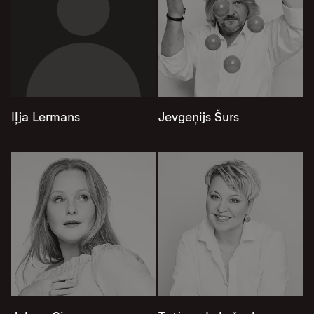
Iļja Lermans
Jevgeņijs Šurs