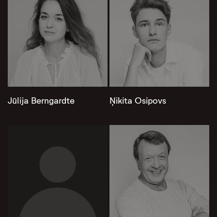
Jūlija Berngardte
Ņikita Osipovs