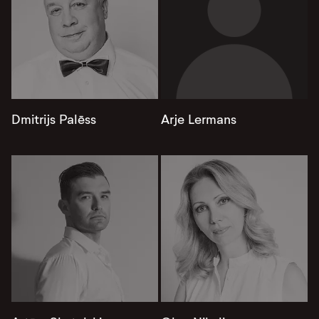
Dmitrijs Palēss
Arje Lermans