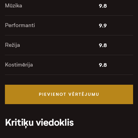
Mūzika
9.8
Performanti
9.9
Režija
9.8
Kostimērija
9.8
PIEVIENOT VĒRTĒJUMU
Kritiķu viedoklis