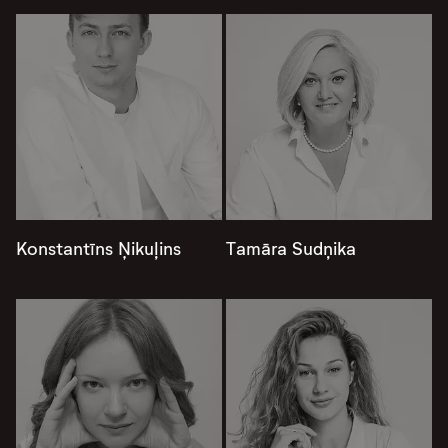
Konstantīns Ņikuļins
Tamāra Sudņika