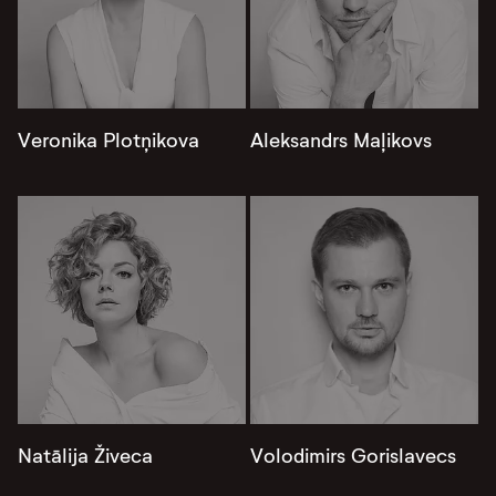
Veronika Plotņikova
Aleksandrs Maļikovs
Natālija Živeca
Volodimirs Gorislavecs