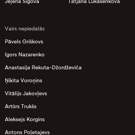
Jeļena Sigova
Tatjana Lukašenkova
Vairs nepiedalās
Pāvels Griškovs
Igors Nazarenko
Anastasija Rekuta-Džordževiča
Ņikita Voroņins
Vitālijs Jakovļevs
Artūrs Trukšs
Aleksejs Korgins
Antons Poļetajevs