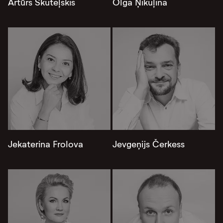
Artūrs Skuteļskis
Olga Ņikuļina
Jekaterina Frolova
Jevgeņijs Čerkess