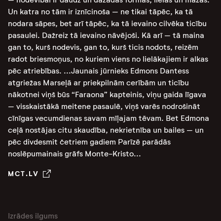
Un katra no tām ir iznīcinoša – ne tikai tāpēc, ka tā
nodara sāpes, bet arī tāpēc, ka tā ievaino cilvēka ticību
pasaulei. Dažreiz tā ievaino nāvējoši. Kā arī – tā maina
gan to, kurš nodevis, gan to, kurš ticis nodots, reizēm
radot briesmoņus, no kuriem viens no lielākajiem ir alkas
pēc atriebības. ...Jaunais jūrnieks Edmons Dantess
atgriežas Marseļā ar priekpilnām cerībām un ticību
nākotnei viņš būs “Faraona” kapteinis, viņu gaida līgava
– visskaistākā meitene pasaulē, viņš varēs nodrošināt
cīnīgas vecumdienas savam mīļajam tēvam. Bet Edmona
ceļā nostājas citu skaudība, nekrietnība un bailes – un
pēc divdesmit četriem gadiem Parīzē parādās
noslēpumainais grāfs Monte-Kristo...
MCT.LV
Izrādes ilgums