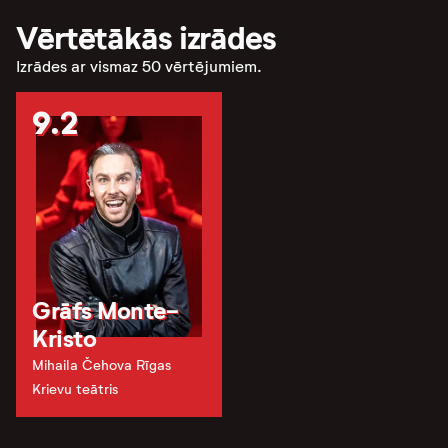
Vērtētākās izrādes
Izrādes ar vismaz 50 vērtējumiem.
9.2
Grāfs Monte-
Kristo
Mihaila Čehova Rīgas
Krievu teātris