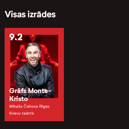
Visas izrādes
9.2
Grāfs Monte-
Kristo
Mihaila Čehova Rīgas
Krievu teātris