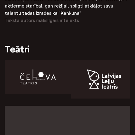
aktiermeistarībai, gan režijai, spilgti atklājot savu
talantu tādās izrādēs kā "Kankuna"
Teksta autors mākslīgais intelekts
Teātri