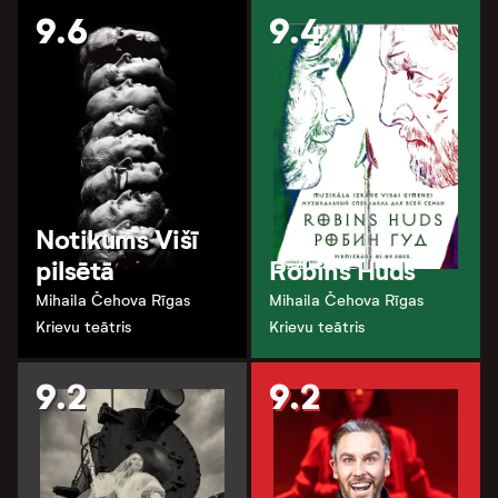
9.6
9.4
Notikums Višī
pilsētā
Robins Huds
Mihaila Čehova Rīgas
Mihaila Čehova Rīgas
Krievu teātris
Krievu teātris
9.2
9.2