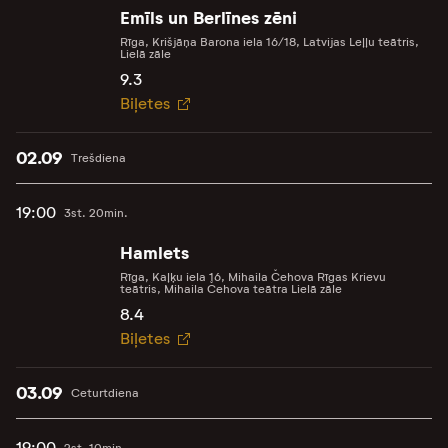
Emīls un Berlīnes zēni
Rīga, Krišjāņa Barona iela 16/18, Latvijas Leļļu teātris,
Lielā zāle
9.3
Biļetes
02.09
Trešdiena
19:00
3st. 20min.
Hamlets
Rīga, Kaļķu iela 16, Mihaila Čehova Rīgas Krievu
teātris, Mihaila Čehova teātra Lielā zāle
8.4
Biļetes
03.09
Ceturtdiena
19:00