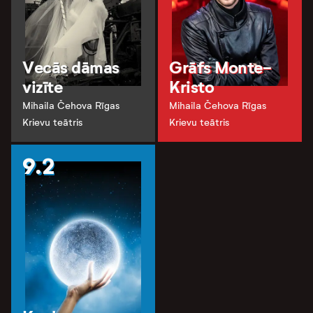
Vecās dāmas
Grāfs Monte-
vizīte
Kristo
Mihaila Čehova Rīgas
Mihaila Čehova Rīgas
Krievu teātris
Krievu teātris
9.2