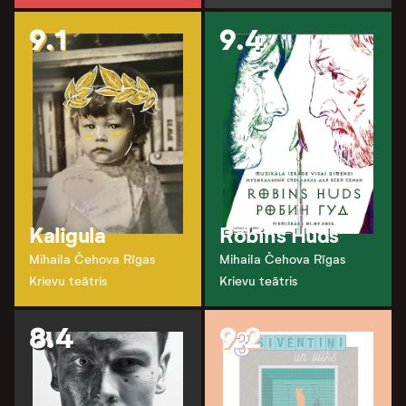
9.1
9.4
Kaligula
Robins Huds
Mihaila Čehova Rīgas
Mihaila Čehova Rīgas
Krievu teātris
Krievu teātris
8.4
9.2