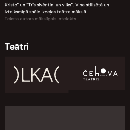
Kristo" un "Trīs sivēntiņi un vilks". Viņa stilizētā un
izteiksmīgā spēle izceļas teātra mākslā.
Teksta autors mākslīgais intelekts
Teātri