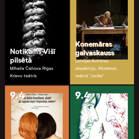
Konemāras
Notikums Višī
galvaskauss
pilsētā
Latvijas Kultūras
Mihaila Čehova Rīgas
akadēmija, Rēzeknes
Krievu teātris
teātris "Joriks"
9.4
9.4