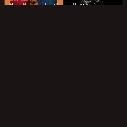
Karaliene, vivat!
pilsētā
Mihaila Čehova Rīgas
Mihaila Čehova Rīgas
Krievu teātris
Krievu teātris
9.2
8.9
Grāfs Monte-
Kristo
Graņonka
Mihaila Čehova Rīgas
Mihaila Čehova Rīgas
Krievu teātris
Krievu teātris