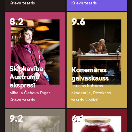
Krievu teātris
Krievu teātris
8.2
9.6
Slepkavība
Konemāras
Austrumu
galvaskauss
ekspresī
Latvijas Kultūras
Mihaila Čehova Rīgas
akadēmija, Rēzeknes
Krievu teātris
teātris "Joriks"
9.2
6.1