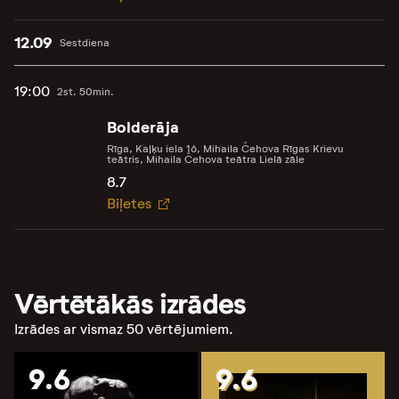
12.09
Sestdiena
19:00
2st. 50min.
Bolderāja
Rīga, Kaļķu iela 16, Mihaila Čehova Rīgas Krievu
teātris, Mihaila Čehova teātra Lielā zāle
8.7
Biļetes
Vērtētākās izrādes
Izrādes ar vismaz 50 vērtējumiem.
9.6
9.6