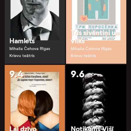
Trīs sivēntiņi un
Hamlets
vilks
Mihaila Čehova Rīgas
Mihaila Čehova Rīgas
Krievu teātris
Krievu teātris
9.4
9.6
Lai dzīvo
Notikums Višī