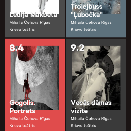
Trolejbuss
Lēdija Makbeta
"Ļubočka"
Mihaila Čehova Rīgas
Mihaila Čehova Rīgas
Krievu teātris
Krievu teātris
8.4
9.2
Gogolis.
Vecās dāmas
Portrets
vizīte
Mihaila Čehova Rīgas
Mihaila Čehova Rīgas
Krievu teātris
Krievu teātris