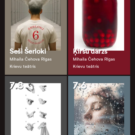
Seši Šerloki
Ķiršu dārzs
Mihaila Čehova Rīgas
Mihaila Čehova Rīgas
Krievu teātris
Krievu teātris
7.8
7.6