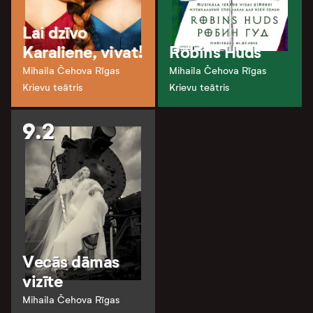
Lai dzīvo
Karaliene, vivat!
Robins Huds
Mihaila Čehova Rīgas
Mihaila Čehova Rīgas
Krievu teātris
Krievu teātris
9.2
Vecās dāmas
vizīte
Mihaila Čehova Rīgas