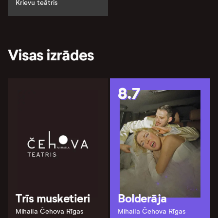
Krievu teātris
Visas izrādes
8.7
Trīs musketieri
Bolderāja
Mihaila Čehova Rīgas
Mihaila Čehova Rīgas