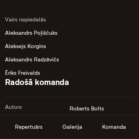
Vairs nepiedalās
Aleksandrs Poļiščuks
Aleksejs Korgins
Aleksandrs Radzēvičs
Ēriks Freivalds
Radošā komanda
Autors
Roberts Bolts
Repertuārs
Galerija
Komanda
Horeogrāfs
Artūrs Skuteļskis