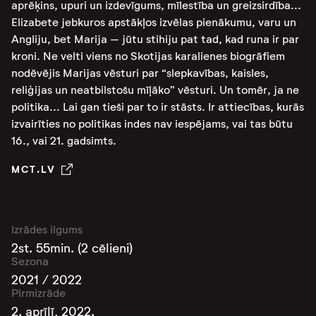
aprēķins, upuri un izdevīgums, mīlestība un greizsirdība...
Elizabete jebkuros apstākļos izvēlas pienākumu, varu un
Angliju, bet Marija – jūtu stihiju pat tad, kad runa ir par
kroni. Ne velti viens no Skotijas karalienes biogrāfiem
nodēvējis Marijas vēsturi par “slepkavības, kaisles,
reliģijas un neatbilstošu mīļāko” vēsturi. Un tomēr, ja ne
politika... Lai gan tieši par to ir stāsts. Ir attiecības, kurās
izvairīties no politikas indes nav iespējams, vai tas būtu
16., vai 21. gadsimts.
MCT.LV
Izrādes ilgums
2st. 55min. (2 cēlieni)
Sezona
2021 / 2022
Pirmizrāde
2. aprīlī, 2022.