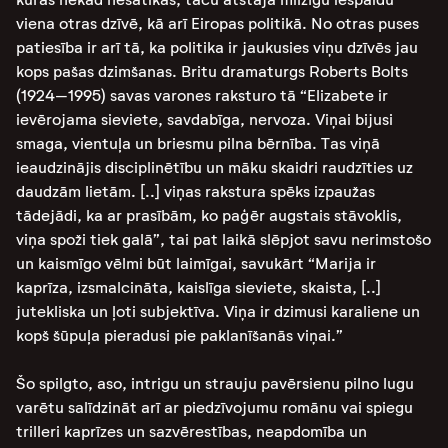
viena otras dzīvē, kā arī Eiropas politikā. No otras puses
patiesība ir arī tā, ka politika ir jaukusies viņu dzīvēs jau
kops pašas dzimšanas. Britu dramaturgs Roberts Bolts
(1924–1995) savas varones raksturo tā “Elizabete ir
ievērojama sieviete, savdabīga, nervoza. Viņai bijusi
smaga, vientuļa un briesmu pilna bērnība. Tas viņā
ieaudzinājis disciplinētību un māku skaidri raudzīties uz
daudzām lietām. [..] viņas rakstura spēks izpaužas
tādejādi, ka ar prasībām, ko paģēr augstais stāvoklis,
viņa spoži tiek galā”, tai pat laikā slēpjot savu nerimstošo
un kaismīgo vēlmi būt laimīgai, savukārt “Marija ir
kaprīza, izsmalcināta, kaislīga sieviete, skaista, [..]
jutekliska un ļoti subjektīva. Viņa ir dzimusi karaliene un
kopš šūpuļa pieradusi pie paklanīšanās viņai.”
Šo spilgto, aso, intrigu un strauju pavērsienu pilno lugu
varētu salīdzināt arī ar piedzīvojumu romānu vai spiegu
trilleri kaprīzes un sazvērestības, neapdomība un