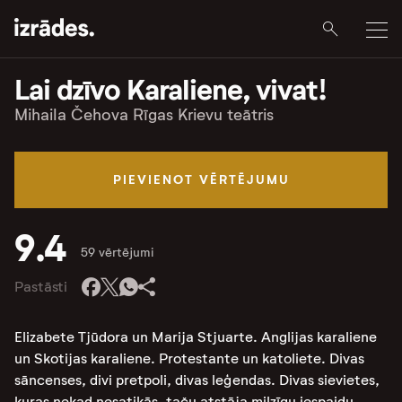
Lai dzīvo Karaliene, vivat!
Mihaila Čehova Rīgas Krievu teātris
PIEVIENOT VĒRTĒJUMU
9.4
59 vērtējumi
Pastāsti
Elizabete Tjūdora un Marija Stjuarte. Anglijas karaliene
un Skotijas karaliene. Protestante un katoliete. Divas
sāncenses, divi pretpoli, divas leģendas. Divas sievietes,
kuras nekad nesatikās, taču atstāja milzīgu iespaidu