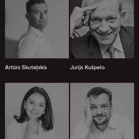
Artūrs Skuteļskis
Jurijs Kušpelo