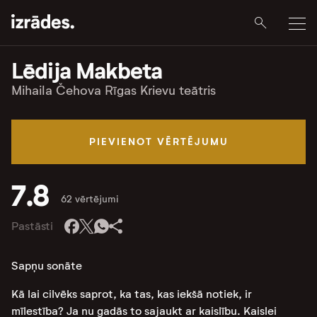
Lēdija Makbeta
Mihaila Čehova Rīgas Krievu teātris
PIEVIENOT VĒRTĒJUMU
7.8
62 vērtējumi
Pastāsti
Sapņu sonāte
Kā lai cilvēks saprot, ka tas, kas iekšā notiek, ir
mīlestība? Ja nu gadās to sajaukt ar kaislību. Kaislei