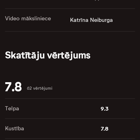
Video māksliniece
Katrīna Neiburga
Skatītāju vērtējums
7.8
62 vērtējumi
Telpa
9.3
Kustība
7.8