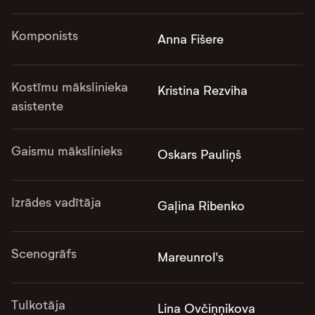
Komponists
Anna Fišere
Kostīmu mākslinieka
Kristina Rezviha
asistente
Gaismu mākslinieks
Oskars Pauliņš
Izrādes vadītāja
Gaļina Ribenko
Scenogrāfs
Mareunrol's
Tulkotāja
Lina Ovčiņņikova