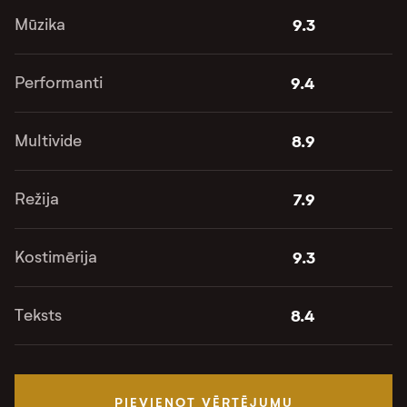
Mūzika
9.3
Performanti
9.4
Multivide
8.9
Režija
7.9
Kostimērija
9.3
Teksts
8.4
PIEVIENOT VĒRTĒJUMU