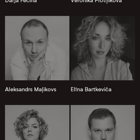
Darja Fečina
Veronika Plotņikova
Aleksandrs Maļikovs
Elīna Bartkeviča