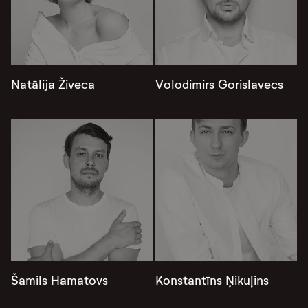
Natālija Živeca
Volodimirs Gorislavecs
Šamils Hamatovs
Konstantīns Ņikuļins