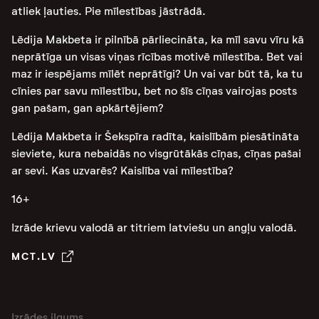
atliek ļauties. Pie mīlestības jāstrādā.
Lēdija Makbeta ir pilnībā pārliecināta, ka mīl savu vīru kā
neprātīga un visas viņas rīcības motivē mīlestība. Bet vai
maz ir iespējams mīlēt neprātīgi? Un vai var būt tā, ka tu
cīnies par savu mīlestību, bet no šīs cīņas vairojas posts
gan pašam, gan apkārtējiem?
Lēdija Makbeta ir Šekspīra radīta, kaislībām piesātināta
sieviete, kura nebaidās no visgrūtākās cīņas, cīņas pašai
ar sevi. Kas uzvarēs? Kaislība vai mīlestība?
16+
Izrāde krievu valodā ar titriem latviešu un angļu valodā.
MCT.LV
Izrādes ilgums