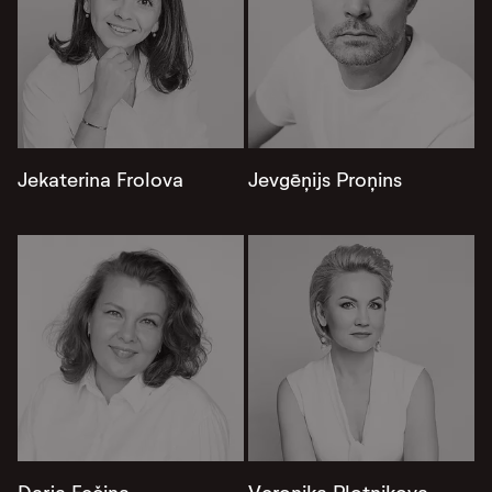
Jekaterina Frolova
Jevgēņijs Proņins