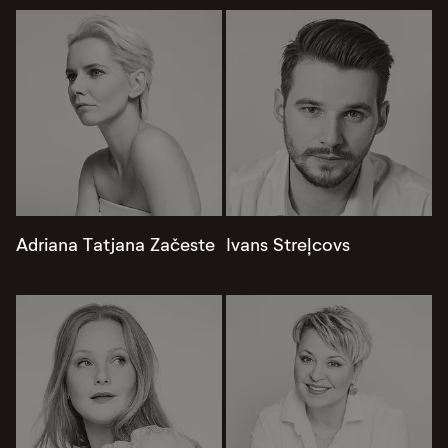
Adriana Tatjana Začeste
Ivans Streļcovs