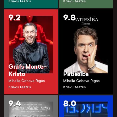
Krievu teātris
Krievu teātris
9.2
9.8
Grāfs Monte-
Kristo
Patiesība
Mihaila Čehova Rīgas
Mihaila Čehova Rīgas
Krievu teātris
Krievu teātris
9.4
8.0