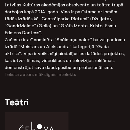
Latvijas Kultūras akadēmijas absolvente un teātra trupā
darbojas kopš 2014. gada. Viņa ir pazīstama ar lomām
tādās izrādēs kā "Centrālparka Rietumi" (Džuljeta),
"Gandrīzlaime" (Geila) un "Grāfs Monte-Kristo. Esmu
Edmons Dantess".
Začeste ir arī nominēta "Spēlmaņu nakts" balvai par lomu
izrādē "Meistars un Aleksandra" kategorijā "Gada
aktrise"​​. Viņa ir veiksmīgi piedalījusies dažādos projektos,
kas ietver filmas, videoklipus un televīzijas reklāmas,
demonstrējot savu daudzpusību un profesionālismu​.
Teksta autors mākslīgais intelekts
Teātri