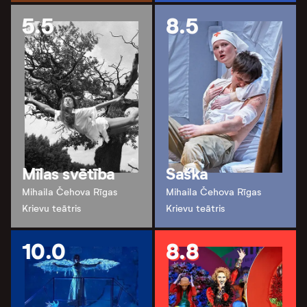
5.5
8.5
Mīlas svētība
Saška
Mihaila Čehova Rīgas
Mihaila Čehova Rīgas
Krievu teātris
Krievu teātris
10.0
8.8