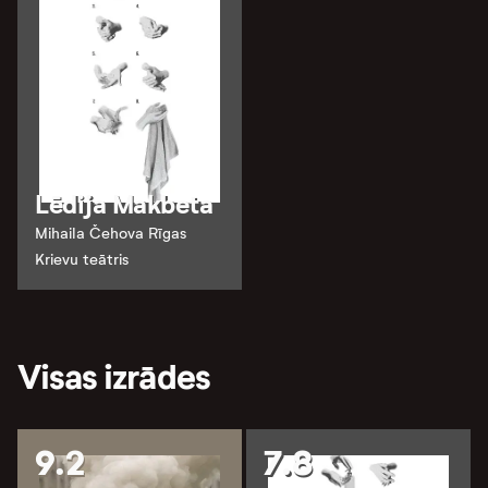
Lēdija Makbeta
Mihaila Čehova Rīgas
Krievu teātris
Visas izrādes
9.2
7.8