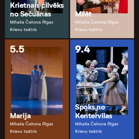
Krietnais cilvēks
no Sečuānas
Mīlēt
Mihaila Čehova Rīgas
Mihaila Čehova Rīgas
Krievu teātris
Krievu teātris
5.5
9.4
Spoks no
Marija
Kentervilas
Mihaila Čehova Rīgas
Mihaila Čehova Rīgas
Krievu teātris
Krievu teātris