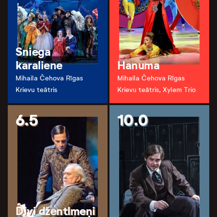
Sniega
karaliene
Hanuma
Mihaila Čehova Rīgas
Mihaila Čehova Rīgas
Krievu teātris
Krievu teātris, Xylem Trio
6.5
10.0
Divi džentlmeņi