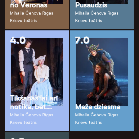
no Veronas
Pusaudzis
Mihaila Čehova Rīgas
Mihaila Čehova Rīgas
Krievu teātris
Krievu teātris
4.0
7.0
Tikšanās lai arī
notika, bet...
Meža dziesma
Mihaila Čehova Rīgas
Mihaila Čehova Rīgas
Krievu teātris
Krievu teātris