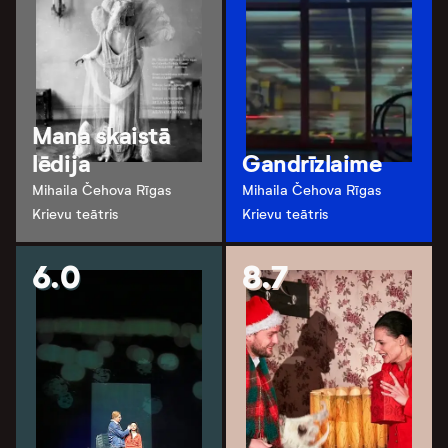
Mana skaistā
lēdija
Gandrīzlaime
Mihaila Čehova Rīgas
Mihaila Čehova Rīgas
Krievu teātris
Krievu teātris
6.0
8.7