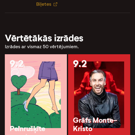
Biļetes
Vērtētākās izrādes
Izrādes ar vismaz 50 vērtējumiem.
9.2
9.2
Grāfs Monte-
Pelnrušķīte
Kristo