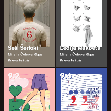
Seši Šerloki
Lēdija Makbeta
Mihaila Čehova Rīgas
Mihaila Čehova Rīgas
Krievu teātris
Krievu teātris
9.2
9.6