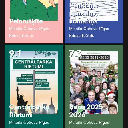
Punktiņš,
punktinš,
Pelnrušķīte
komatiņš
Mihaila Čehova Rīgas
Mihaila Čehova Rīgas
Krievu teātris
Krievu teātris
9.1
7.3
Centrālparka
Reiss 2025-
Rietumi
2026
Mihaila Čehova Rīgas
Mihaila Čehova Rīgas