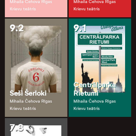
Mihaila Čehova Rīgas
Mihaila Čehova Rīgas
Krievu teātris
Krievu teātris
9.2
9.1
Centrālparka
Seši Šerloki
Rietumi
Mihaila Čehova Rīgas
Mihaila Čehova Rīgas
Krievu teātris
Krievu teātris
7.8