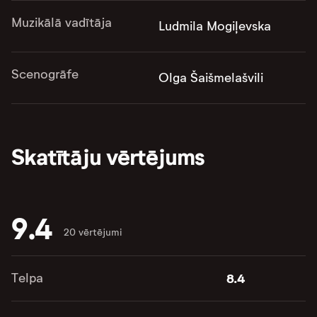
Muzikālā vadītāja
Ludmila Mogiļevska
Scenogrāfe
Olga Šaišmelašvili
Skatītāju vērtējums
9.4
20 vērtējumi
Telpa
8.4