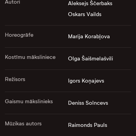
Autori
Aleksejs Ščerbaks
Oskars Vailds
Horeogrāfe
Marija Korabļova
Kostīmu māksliniece
Olga Šaišmelašvili
Režisors
Igors Koņajevs
Gaismu mākslinieks
Deniss Solncevs
Mūzikas autors
Raimonds Pauls