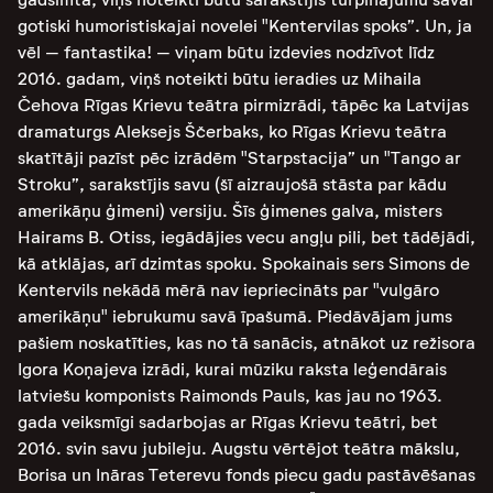
gotiski humoristiskajai novelei "Kentervilas spoks”. Un, ja
vēl – fantastika! – viņam būtu izdevies nodzīvot līdz
2016. gadam, viņš noteikti būtu ieradies uz Mihaila
Čehova Rīgas Krievu teātra pirmizrādi, tāpēc ka Latvijas
dramaturgs Aleksejs Ščerbaks, ko Rīgas Krievu teātra
skatītāji pazīst pēc izrādēm "Starpstacija” un "Tango ar
Stroku”, sarakstījis savu (šī aizraujošā stāsta par kādu
amerikāņu ģimeni) versiju. Šīs ģimenes galva, misters
Hairams B. Otiss, iegādājies vecu angļu pili, bet tādējādi,
kā atklājas, arī dzimtas spoku. Spokainais sers Simons de
Kentervils nekādā mērā nav iepriecināts par "vulgāro
amerikāņu" iebrukumu savā īpašumā. Piedāvājam jums
pašiem noskatīties, kas no tā sanācis, atnākot uz režisora
Igora Koņajeva izrādi, kurai mūziku raksta leģendārais
latviešu komponists Raimonds Pauls, kas jau no 1963.
gada veiksmīgi sadarbojas ar Rīgas Krievu teātri, bet
2016. svin savu jubileju. Augstu vērtējot teātra mākslu,
Borisa un Ināras Teterevu fonds piecu gadu pastāvēšanas