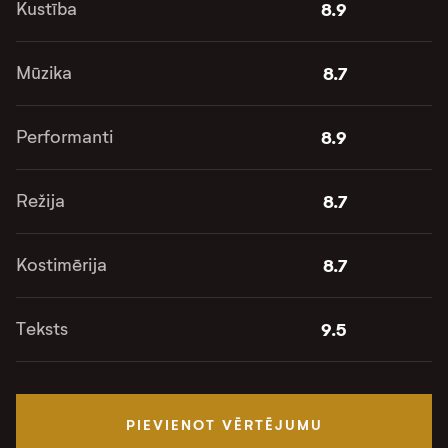
Kustība
8.9
Mūzika
8.7
Performanti
8.9
Režija
8.7
Kostimērija
8.7
Teksts
9.5
PIEVIENOT VĒRTĒJUMU