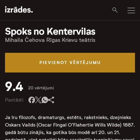
Spoks no Kentervilas
Mihaila Čehova Rīgas Krievu teātris
PIEVIENOT VĒRTĒJUMU
9.4
20 vērtējumi
Pastāsti
Ja īru filozofs, dramaturgs, estēts, rakstnieks, dzejnieks
Oskars Vailds (Oscar Fingal O’Flahertie Wills Wilde) 1887.
gadā būtu zinājis, ka gotika būs modē arī 20. un 21.
gadsimtā, viņš noteikti būtu sarakstījis turpinājumu savai