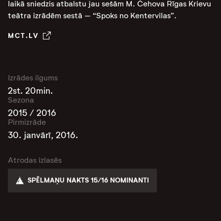
laikā sniedzis atbalstu jau sešām M. Čehova Rīgas Krievu
teātra izrādēm sestā – “Spoks no Kentervilas”.
MCT.LV
Izrādes ilgums
2st. 20min.
Sezona
2015 / 2016
Pirmizrāde
30. janvārī, 2016.
Atrodas izlasēs
SPĒLMAŅU NAKTS 15/16 NOMINANTI