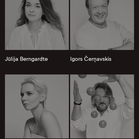
Jūlija Berngardte
Igors Čerņavskis