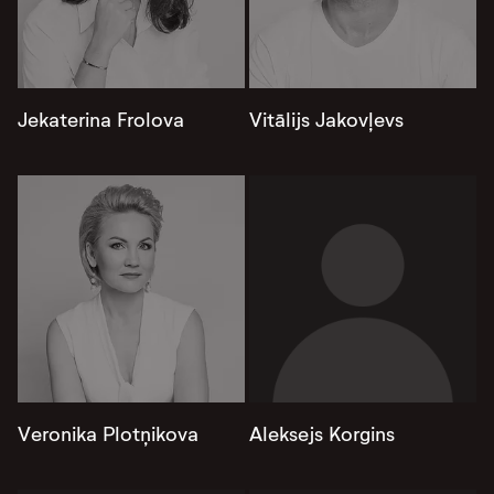
Jekaterina Frolova
Vitālijs Jakovļevs
Veronika Plotņikova
Aleksejs Korgins