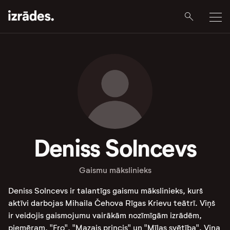
Deniss Solncevs
Gaismu mākslinieks
Deniss Solncevs ir talantīgs gaismu mākslinieks, kurš
aktīvi darbojas Mihaila Čehova Rīgas Krievu teātrī. Viņš
ir veidojis gaismojumu vairākām nozīmīgām izrādēm,
piemēram, "Fro", "Mazais princis" un "Mīlas svētība"​​. Viņa