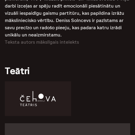
darbi izceļas ar spēju radīt emocionāli piesātinātu un
vizuāli iespaidīgu gaismu partitūru, kas papildina izrāžu
māksliniecisko vērtību. Deniss Solncevs ir pazīstams ar
savu precīzo un radošo pieeju, kas padara katru izrādi
unikālu un neaizmirstamu​.
Teksta autors mākslīgais intelekts
Teātri