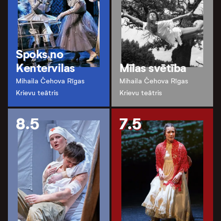
Spoks no
Kentervilas
Mīlas svētība
Mihaila Čehova Rīgas
Mihaila Čehova Rīgas
Krievu teātris
Krievu teātris
8.5
7.5