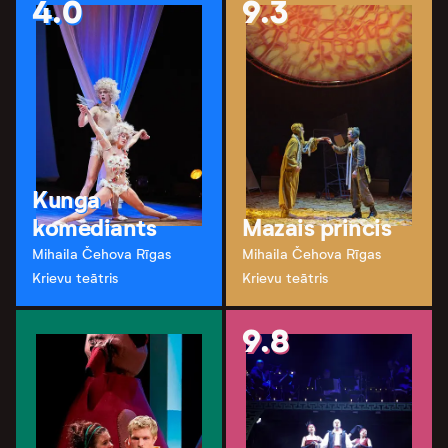
4.0
9.3
Kunga
komediants
Mazais princis
Mihaila Čehova Rīgas
Mihaila Čehova Rīgas
Krievu teātris
Krievu teātris
9.8