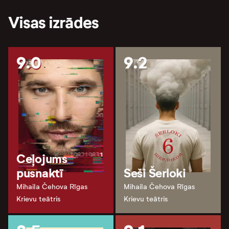
Visas izrādes
9.0
9.2
Ceļojums
pusnaktī
Seši Šerloki
Mihaila Čehova Rīgas
Mihaila Čehova Rīgas
Krievu teātris
Krievu teātris