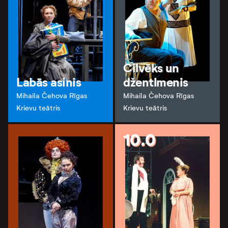
Cilvēks un
Labās asinis
džentlmenis
Mihaila Čehova Rīgas
Mihaila Čehova Rīgas
Krievu teātris
Krievu teātris
10.0