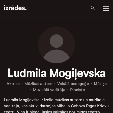
Ludmila Mogiļevska
Aktrise
Mūzikas autore
Vokālā pedagoģe
Mūziķe
Muzikālā vadītāja
Pianiste
Ludmila Mogiļevska ir izcila mūzikas autore un muzikālā
vadītāja, kas aktīvi darbojas Mihaila Čehova Rīgas Krievu
teātrī. Viņa ir piedalījusies vairākos nozīmīgos teātra