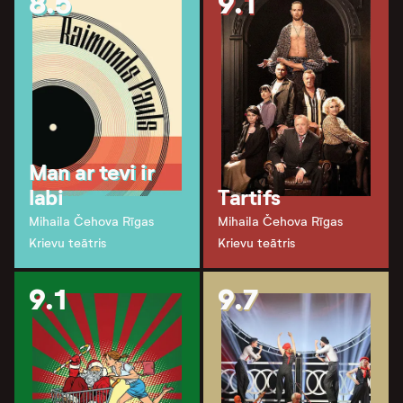
8.5
9.1
Man ar tevi ir
labi
Tartifs
Mihaila Čehova Rīgas
Mihaila Čehova Rīgas
Krievu teātris
Krievu teātris
9.1
9.7