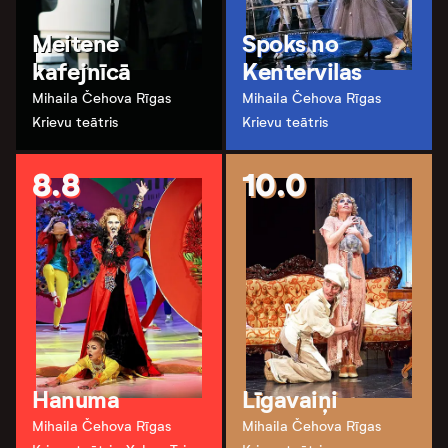
Meitene
Spoks no
kafejnīcā
Kentervilas
Mihaila Čehova Rīgas
Mihaila Čehova Rīgas
Krievu teātris
Krievu teātris
8.8
10.0
Hanuma
Līgavaiņi
Mihaila Čehova Rīgas
Mihaila Čehova Rīgas