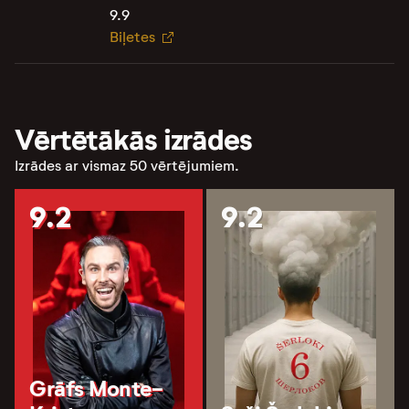
9.9
Biļetes
Vērtētākās izrādes
Izrādes ar vismaz 50 vērtējumiem.
9.2
9.2
Grāfs Monte-