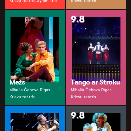
Krievu teātris, Xylem Trio
Krievu teātris
9.8
Mežs
Tango ar Stroku
Mihaila Čehova Rīgas
Mihaila Čehova Rīgas
Krievu teātris
Krievu teātris
9.8