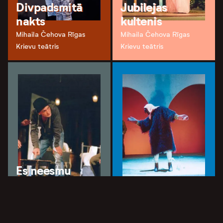
Divpadsmitā
Jubilejas
nakts
kultenis
Mihaila Čehova Rīgas
Mihaila Čehova Rīgas
Krievu teātris
Krievu teātris
Es neesmu
Rapaports
Mandragora
Mihaila Čehova Rīgas
Mihaila Čehova Rīgas
Krievu teātris
Krievu teātris