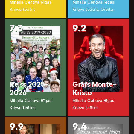
Mihaila Čehova Rīgas
Mihaila Čehova Rīgas
Krievu teātris
Krievu teātris, Orbīta
7.3
9.2
Reiss 2025-
Grāfs Monte-
2026
Kristo
Mihaila Čehova Rīgas
Mihaila Čehova Rīgas
Krievu teātris
Krievu teātris
9.9
9.4