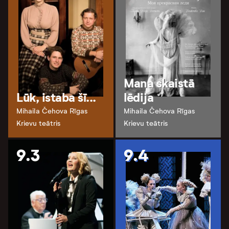
Mana skaistā
Lūk, istaba šī...
lēdija
Mihaila Čehova Rīgas
Mihaila Čehova Rīgas
Krievu teātris
Krievu teātris
9.3
9.4