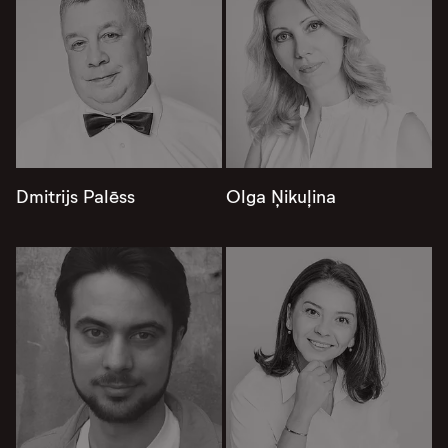
Dmitrijs Palēss
Olga Ņikuļina