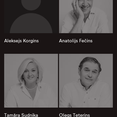
Aleksejs Korgins
Anatolijs Fečins
Tamāra Sudņika
Oļegs Teterins