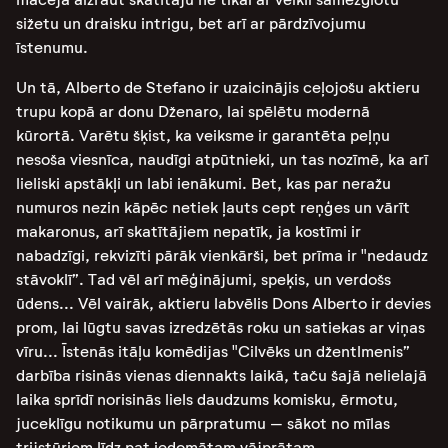
sižetu un draisku intrigu, bet arī ar pārdzīvojumu
īstenumu.
Un tā, Alberto de Stefano ir uzaicinājis ceļojošu aktieru
trupu kopā ar donu Dženaro, lai spēlētu modernā
kūrortā. Varētu šķist, ka veiksme ir garantēta peļņu
nesoša viesnīca, naudīgi atpūtnieki, un tas nozīmē, ka arī
lieliski apstākļi un labi ienākumi. Bet, kas par neražu
numuros nezin kāpēc netiek ļauts cept reņģes un vārīt
makaronus, arī skatītājiem nepatīk, ja kostīmi ir
nabadzīgi, rekvizīti pārāk vienkārši, bet prīma ir "nedaudz
stāvoklī”. Tad vēl arī mēģinājumi, speķis, un verdošs
ūdens... Vēl vairāk, aktieru labvēlis Dons Alberto ir devies
prom, lai lūgtu savas izredzētās roku un satiekas ar viņas
vīru... Īstenās itāļu komēdijas "Cilvēks un džentlmenis”
darbība risinās vienas diennakts laikā, taču šajā nelielajā
laika sprīdī norisinās liels daudzums komisku, ērmotu,
juceklīgu notikumu un pārpratumu – sākot no mīlas
trijstūriem līdz pat iedomātam vājprātam.