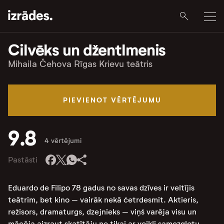
Cilvēks un džentlmenis
Mihaila Čehova Rīgas Krievu teātris
PIEVIENOT VĒRTĒJUMU
9.8
4 vērtējumi
Pastāsti
Eduardo de Filipo 78 gadus no savas dzīves ir veltījis
teātrim, bet kino – vairāk nekā četrdesmit. Aktieris,
režisors, dramaturgs, dzejnieks – viņš varēja visu un
mācēja aizraut skatītāju ne tikai ar veikli samezglotu