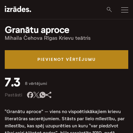
Granātu aproce
Mihaila Čehova Rīgas Krievu teātris
PIEVIENOT VĒRTĒJUMU
7.3
8 vērtējumi
Pastāsti
"Granātu aproce” – viens no vispoētiskākajiem krievu
literatūras sacerējumiem. Stāsts par lielo mīlestību, par
mīlestību, kas spēj uzupurēties un kuru "var piedzīvot
tikai reizi tūkstoš gados”, bijis sarakstīts 1910. gadā,