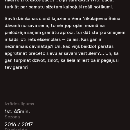
turklāt par pamatu sižetam kalpojuši reāli notikumi.
Savā dzimšanas dienā kņaziene Vera Nikolajevna Šeina
dāvanā no sava sena, tomēr joprojām nezināma
pielūdzēja saņem granātu aproci, turklāt starp akmeņiem
ir kāds ļoti rets eksemplārs – zaļais. Kas gan ir
nezināmais dāvinātājs? Un, kad viņš beidzot pārstās
apgrūtināt precēto sievu ar savām vēstulēm?... Un, kā
gan turpināt dzīvot, zinot, ka lielā mīlestība ir pagājusi
tev garām?
Izrādes ilgums
1st. 45min.
Sezona
2016 / 2017
Pirmizrāde