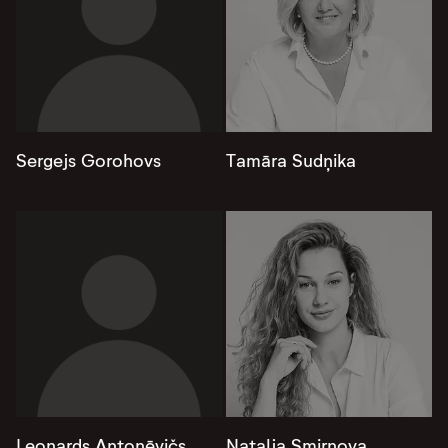
Sergejs Gorohovs
Tamāra Sudņika
Leonards Antoņēvičs
Nataļja Smirnova