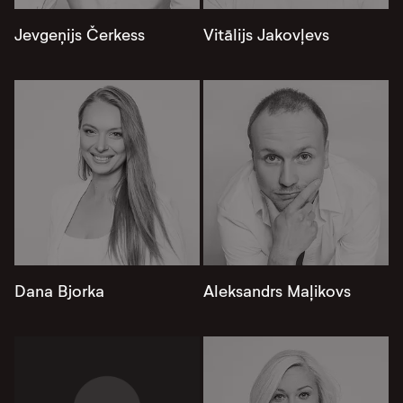
Jevgeņijs Čerkess
Vitālijs Jakovļevs
Dana Bjorka
Aleksandrs Maļikovs