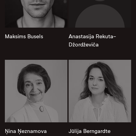
Maksims Busels
Anastasija Rekuta-
Džordževiča
Ņina Ņeznamova
Jūlija Berngardte