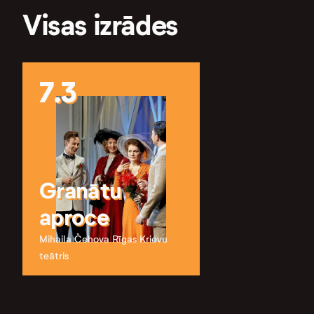
Visas izrādes
7.3
Granātu
aproce
Mihaila Čehova Rīgas Krievu
teātris