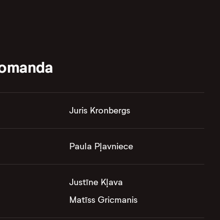
komanda
Juris Kronbergs
Paula Pļavniece
Justīne Kļava
Matīss Gricmanis