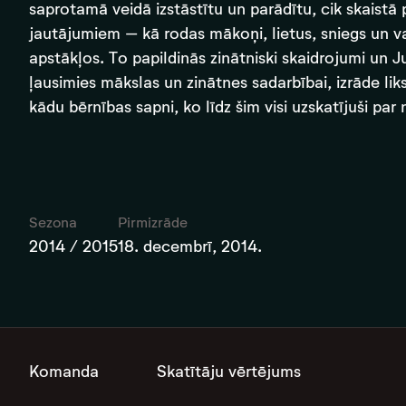
saprotamā veidā izstāstītu un parādītu, cik skaistā
jautājumiem – kā rodas mākoņi, lietus, sniegs un v
apstākļos. To papildinās zinātniski skaidrojumi un
ļausimies mākslas un zinātnes sadarbībai, izrāde li
kādu bērnības sapni, ko līdz šim visi uzskatījuši par
Sezona
Pirmizrāde
2014 / 2015
18. decembrī, 2014.
Komanda
Skatītāju vērtējums