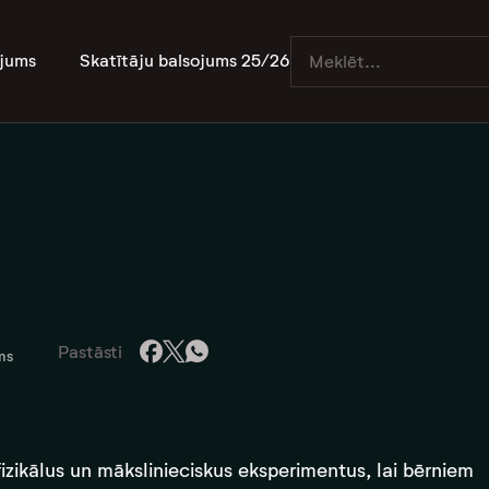
jums
Skatītāju balsojums 25/26
Pastāsti
ms
fizikālus un mākslinieciskus eksperimentus, lai bērniem