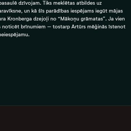
 pasaulē dzīvojam. Tiks meklētas atbildes uz
aravīksne, un kā šīs parādības iespējams iegūt mājas
 Jura Kronberga dzejoļi no “Mākoņu grāmatas”. Ja vien
ks noticēt brīnumiem – tostarp Artūrs mēģinās īstenot
 neiespējamu.