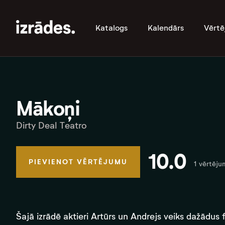
Katalogs
Kalendārs
Vērtē
Mākoņi
Dirty Deal Teatro
10.0
PIEVIENOT VĒRTĒJUMU
1 vērtēju
Šajā izrādē aktieri Artūrs un Andrejs veiks dažādus 