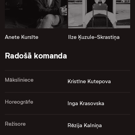
Anete Kursīte
Ilze Ķuzule-Skrastiņa
Radošā komanda
Māksliniece
Kristīne Kutepova
Horeogrāfe
Inga Krasovska
Režisore
Rēzija Kalniņa