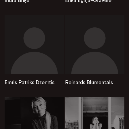
Indra Briķe
Ērika Eglija-Grāvele
Emīls Patriks Dzenītis
Reinards Blūmentāls