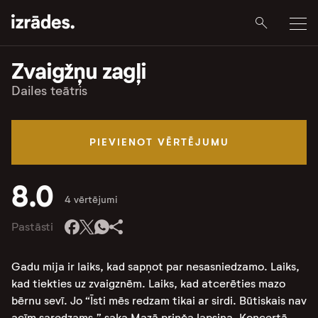
Zvaigžņu zagļi
Dailes teātris
PIEVIENOT VĒRTĒJUMU
8.0
4 vērtējumi
Pastāsti
Gadu mija ir laiks, kad sapņot par nesasniedzamo. Laiks,
kad tiekties uz zvaigznēm. Laiks, kad atcerēties mazo
bērnu sevī. Jo “Īsti mēs redzam tikai ar sirdi. Būtiskais nav
acīm saredzams,” saka Mazā prinča lapsiņa. Koncertā