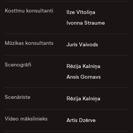
Kostīmu konsultanti
Ilze Vītoliņa
Ivonna Straume
Mūzikas konsultants
Juris Vaivods
Scenogrāfi
Rēzija Kalniņa
Ansis Gornavs
Scenāriste
Rēzija Kalniņa
Video mākslinieks
Artis Dzērve