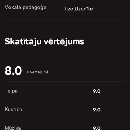
Vokālā pedagoģe
Ilze Dzenīte
Skatītāju vērtējums
8.0
4 vērtējumi
Telpa
9.0
Kustība
9.0
Mūzika
9.0