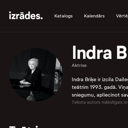
Katalogs
Kalendārs
Vērtē
Indra B
Aktrise
Indra Briķe ir izcila Dai
teātrim 1993. gadā. Viņa
sniegumu, apliecinot savu
Teksta autors mākslīgais in