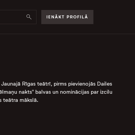
IENĀKT PROFILĀ
un Jaunajā Rīgas teātrī, pirms pievienojās Dailes
ēlmaņu nakts" balvas un nominācijas par izcilu
eātra mākslā​​​​.