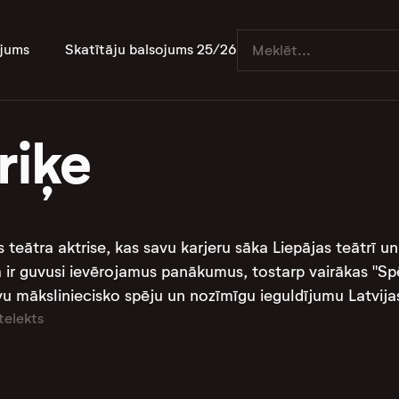
jums
Skatītāju balsojums 25/26
riķe
les teātra aktrise, kas savu karjeru sāka Liepājas teātrī 
 ir guvusi ievērojamus panākumus, tostarp vairākas "Sp
 māksliniecisko spēju un nozīmīgu ieguldījumu Latvijas t
telekts