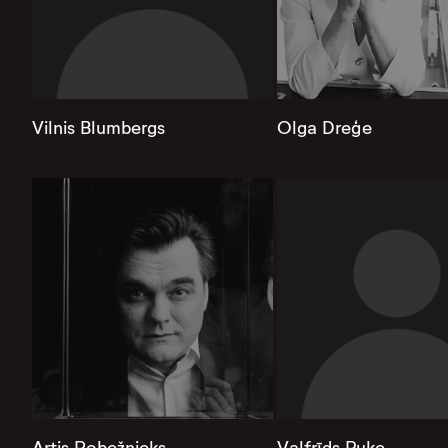
Vilnis Blumbergs
Olga Dreģe
Artis Robežnieks
Valfrīds Puķe