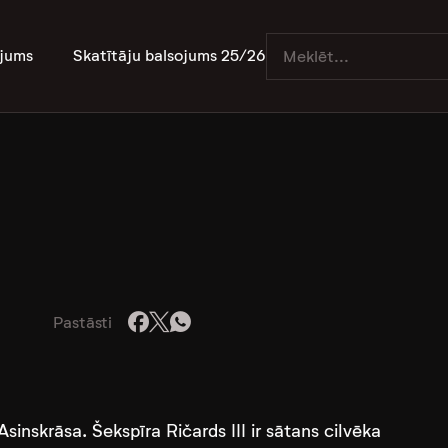
jums
Skatītāju balsojums 25/26
Pastāsti
Asinskrāsa. Šekspīra Ričards III ir sātans cilvēka