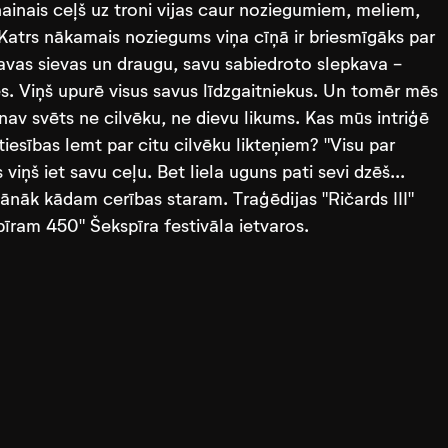
ainais ceļš uz troni vijas caur noziegumiem, meliem,
Katrs nākamais noziegums viņa cīņā ir briesmīgāks par
savas sievas un draugu, savu sabiedroto slepkava -
es. Viņš upurē visus savus līdzgaitniekus. Un tomēr mēs
av svēts ne cilvēku, ne dievu likums. Kas mūs intriģē
 tiesības lemt par citu cilvēku likteņiem? "Visu par
iņš iet savu ceļu. Bet liela uguns pati sevi dzēš...
r jānāk kādam cerības staram. Traģēdijas "Ričards III"
īram 450" Šekspīra festivāla ietvaros.