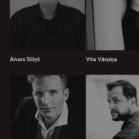
Aivars Siliņš
Vita Vārpiņa