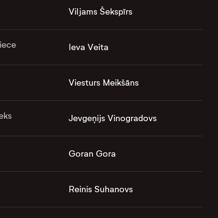
Viljams Šekspīrs
iece
Ieva Veita
Viesturs Meikšāns
eks
Jevgeņijs Vinogradovs
Goran Gora
Reinis Suhanovs