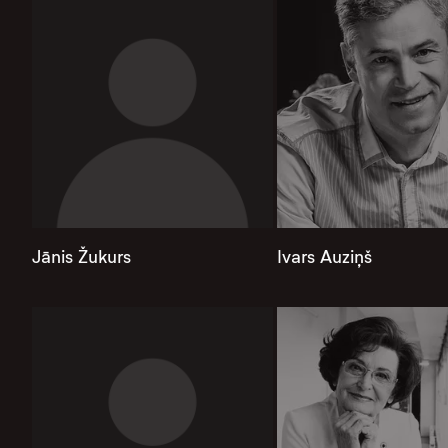
Jānis Žukurs
Ivars Auziņš