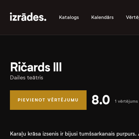
Katalogs
Kalendārs
Vērtē
Ričards III
Dailes teātris
8.0
PIEVIENOT VĒRTĒJUMU
1 vērtējums
Karaļu krāsa izsenis ir bijusi tumšsarkanais purpurs. 