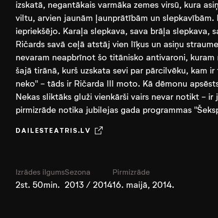
izskatā, negantākais varmāka zemes virsū, kura asiņ
viltu, arvien jaunām ļaunprātībām un slepkavībām. 
iepriekšējo. Karaļa slepkava, sava brāļa slepkava, 
Ričards savā ceļā atstāj vien līķus un asiņu straum
nevaram neapbrīnot šo titānisko antivaroni, kuram n
šajā tirānā, kurš uzskata sevi par pārcilvēku, kam ir
neko" - tāds ir Ričarda III moto. Kā dēmonu apsēsts v
Nekas sliktāks gluži vienkārši vairs nevar notikt - i
pirmizrāde notika jubilejas gada programmas "Šeksp
DAILESTEATRIS.LV
Izrādes ilgums
Sezona
Pirmizrāde
2st. 50min.
2013 / 2014
16. maijā, 2014.