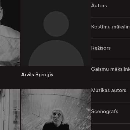
Autors
Kostīmu mākslin
Režisors
Gaismu mākslini
Arvils Sproģis
Mūzikas autors
Scenogrāfs