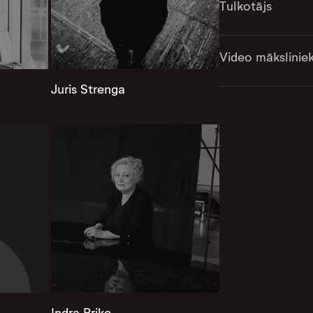
Tulkotājs
Video mākslinie
Juris Strenga
Indra Briķe