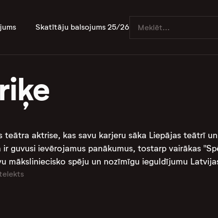
jums
Skatītāju balsojums 25/26
riķe
les teātra aktrise, kas savu karjeru sāka Liepājas teātrī 
 ir guvusi ievērojamus panākumus, tostarp vairākas "Sp
 māksliniecisko spēju un nozīmīgu ieguldījumu Latvijas t
telekts