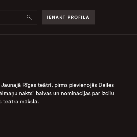
IENĀKT PROFILĀ
un Jaunajā Rīgas teātrī, pirms pievienojās Dailes
ēlmaņu nakts" balvas un nominācijas par izcilu
eātra mākslā​​​​.