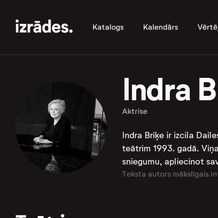
Katalogs
Kalendārs
Vērtē
Indra B
Aktrise
Indra Briķe ir izcila Dai
teātrim 1993. gadā. Viņa
sniegumu, apliecinot savu
Teksta autors mākslīgais in