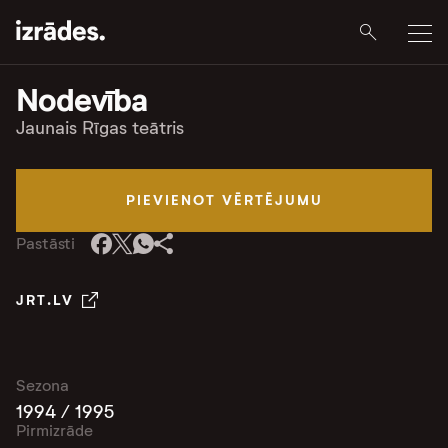
Nodevība
Jaunais Rīgas teātris
PIEVIENOT VĒRTĒJUMU
Pastāsti
JRT.LV
Sezona
1994 / 1995
Pirmizrāde