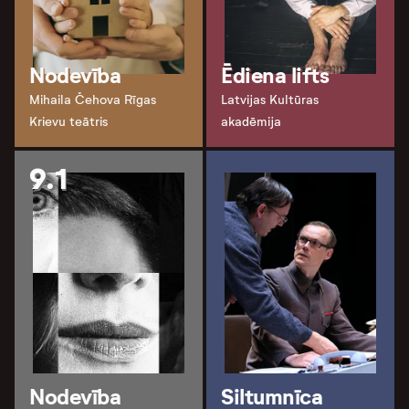
Nodevība
Ēdiena lifts
Mihaila Čehova Rīgas
Latvijas Kultūras
Krievu teātris
akadēmija
9.1
Nodevība
Siltumnīca