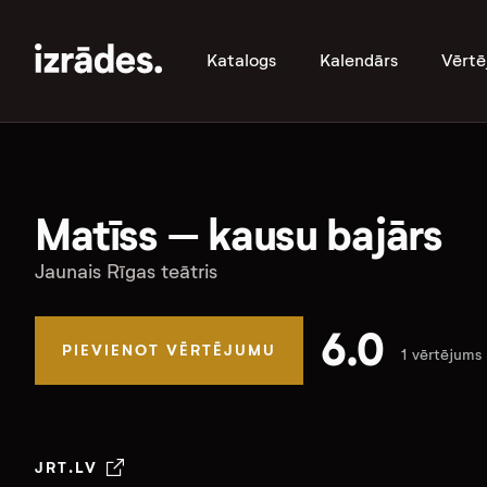
Katalogs
Kalendārs
Vērtē
Matīss – kausu bajārs
Jaunais Rīgas teātris
6.0
PIEVIENOT VĒRTĒJUMU
1 vērtējums
JRT.LV