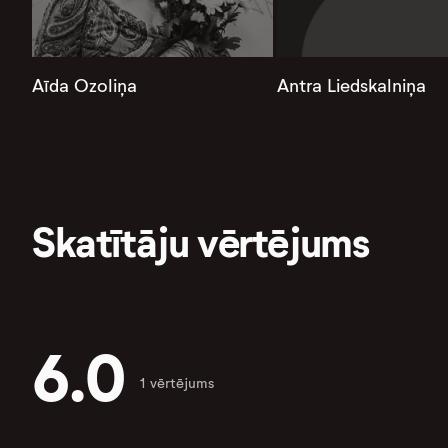
Aīda Ozoliņa
Antra Liedskalniņa
Skatītāju vērtējums
6.0
1 vērtējums