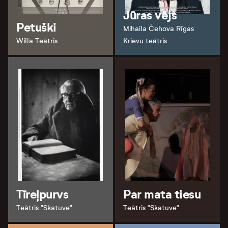
Jūras vējš
Petuški
Mihaila Čehova Rīgas
Willa Teātris
Krievu teātris
Tīreļpurvs
Par mata tiesu
Teātris "Skatuve"
Teātris "Skatuve"