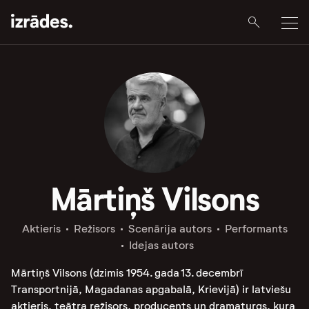
Mārtiņš Vilsons
Aktieris
Režisors
Scenārija autors
Performants
Idejas autors
Mārtiņš Vilsons (dzimis 1954. gada 13. decembrī
Transportnijā, Magadanas apgabalā, Krievijā) ir latviešu
aktieris, teātra režisors, producents un dramaturgs, kura