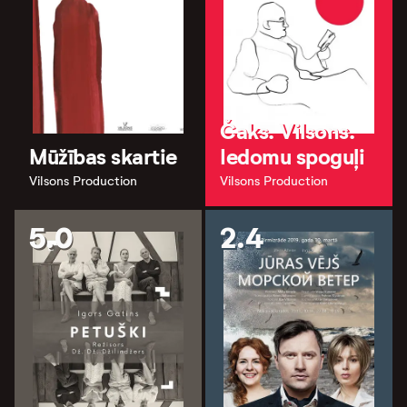
Čaks. Vilsons.
Mūžības skartie
Iedomu spoguļi
Vilsons Production
Vilsons Production
5.0
2.4