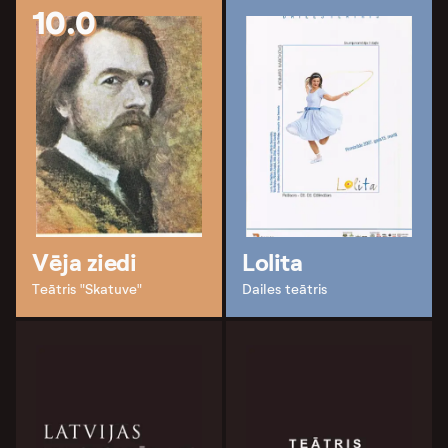
10.0
Vēja ziedi
Lolita
Teātris "Skatuve"
Dailes teātris