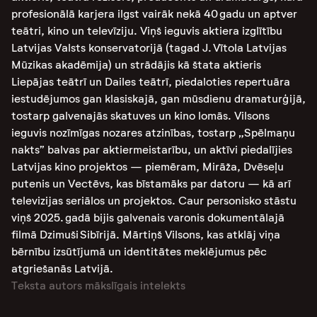
profesionālā karjera ilgst vairāk nekā 40 gadu un aptver
teātri, kino un televīziju. Viņš ieguvis aktiera izglītību
Latvijas Valsts konservatorijā (tagad J. Vītola Latvijas
Mūzikas akadēmija) un strādājis kā štata aktieris
Liepājas teātrī un Dailes teātrī, piedaloties repertuāra
iestudējumos gan klasiskajā, gan mūsdienu dramaturģijā,
tostarp galvenajās skatuves un kino lomās. Vilsons
ieguvis nozīmīgas nozares atzinības, tostarp „Spēlmaņu
nakts” balvas par aktiermeistarību, un aktīvi piedalījies
Latvijas kino projektos — piemēram, Mirāža, Dvēseļu
putenis un Vectēvs, kas bīstamāks par datoru — kā arī
televizijas seriālos un projektos. Caur personisko stāstu
viņš 2025. gadā bijis galvenais varonis dokumentālajā
filmā Dzimuši Sibīrijā. Mārtiņš Vilsons, kas atklāj viņa
bērnību izsūtījumā un identitātes meklējumus pēc
atgriešanās Latvijā.
Teksta autors mākslīgais intelekts