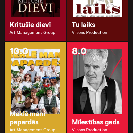
Kritušie dievi
Tu laiks
Art Management Group
Vilsons Production
10.0
8.0
Meklē mani
papardēs
Mīlestības gads
Art Management Group
Vilsons Production