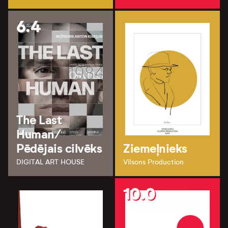
6.4
The Last
Human/
Pēdējais cilvēks
Ziemeļnieks
DIGITAL ART HOUSE
Vilsons Production
10.0