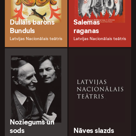
Dullais barons
Salemas
Bunduls
raganas
Latvijas Nacionālais teātris
Latvijas Nacionālais teātris
Noziegums un
sods
Nāves slazds