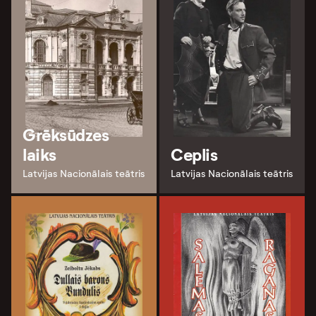
Grēksūdzes
laiks
Ceplis
Latvijas Nacionālais teātris
Latvijas Nacionālais teātris