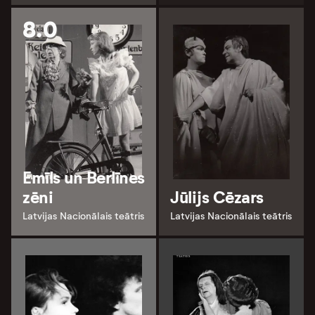
8.0
Emīls un Berlīnes
zēni
Jūlijs Cēzars
Latvijas Nacionālais teātris
Latvijas Nacionālais teātris