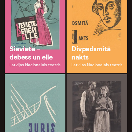
Sieviete -
Divpadsmitā
debess un elle
nakts
Latvijas Nacionālais teātris
Latvijas Nacionālais teātris