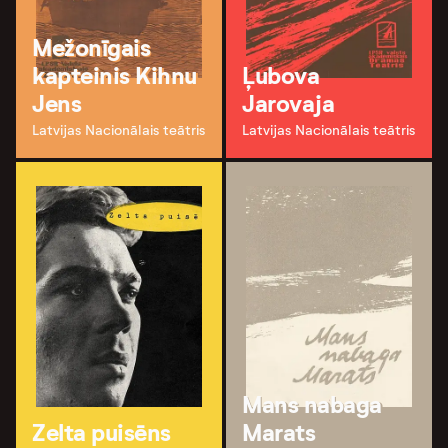
Mežonīgais
kapteinis Kihnu
Ļubova
Jens
Jarovaja
Latvijas Nacionālais teātris
Latvijas Nacionālais teātris
Mans nabaga
Zelta puisēns
Marats