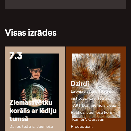
Visas izrādes
7.3
Dzirdi
Latvijas Jaunā teātra
institūts, Kaai teātris,
Ziemassvētku
TAKT Dommelhof, Lieux
korālis ar lēdiju
Publics, Jauniešu koris
tumsā
"Kamēr", Caravan
Dailes teātris, Jauniešu
Production,