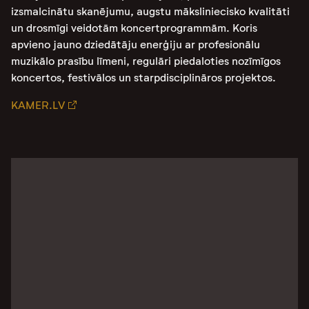
izsmalcinātu skanējumu, augstu māksliniecisko kvalitāti
un drosmīgi veidotām koncertprogrammām. Koris
apvieno jauno dziedātāju enerģiju ar profesionālu
muzikālo prasību līmeni, regulāri piedaloties nozīmīgos
koncertos, festivālos un starpdisciplināros projektos.
KAMER.LV