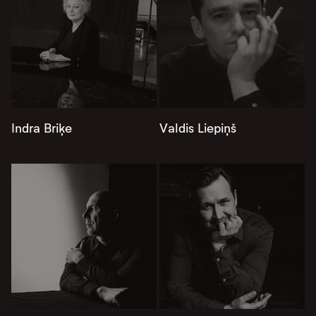
Indra Briķe
Valdis Liepiņš