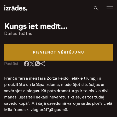
Kungs iet medīt...
Dailes teātris
PIEVIENOT VĒRTĒJUMU
Pastāsti
Franču farsa meistara Žorža Feido lielākie trumpji ir
precizitāte un krāšņa izdoma, modelējot situācijas un
savērpjot dialogus. Kā pats dramaturgs ir teicis "Ja divi
manas lugas tēli nekādi nevarētu tikties, es tos tūdaļ
savedu kopā". Arī šajā uzvedumā varoņu sirdis plosīs Lielā
Mīla franciski vieglprātīgā gaumē.