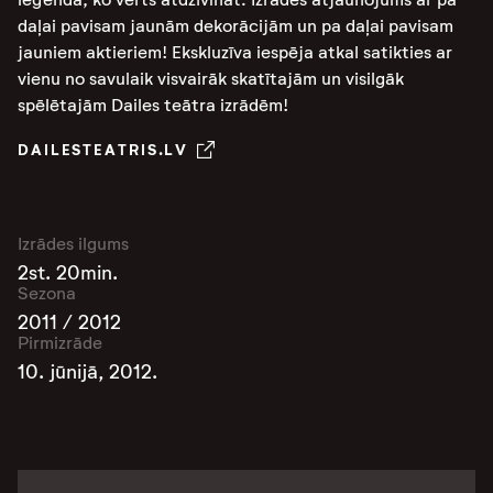
daļai pavisam jaunām dekorācijām un pa daļai pavisam
jauniem aktieriem! Ekskluzīva iespēja atkal satikties ar
vienu no savulaik visvairāk skatītajām un visilgāk
spēlētajām Dailes teātra izrādēm!
DAILESTEATRIS.LV
Izrādes ilgums
2st. 20min.
Sezona
2011 / 2012
Pirmizrāde
10. jūnijā, 2012.