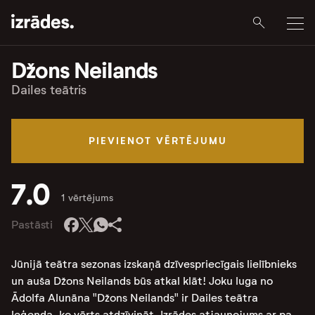
Džons Neilands
Dailes teātris
PIEVIENOT VĒRTĒJUMU
7.0
1 vērtējums
Pastāsti
Jūnijā teātra sezonas izskaņā dzīvespriecīgais lielībnieks
un auša Džons Neilands būs atkal klāt! Joku luga no
Ādolfa Alunāna "Džons Neilands" ir Dailes teātra
leģenda, ko vērts atdzīvināt. Izrādes atjaunojums ar pa