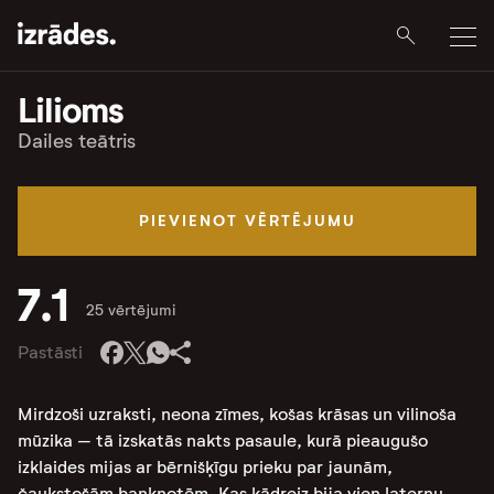
Lilioms
Dailes teātris
PIEVIENOT VĒRTĒJUMU
7.1
25 vērtējumi
Pastāsti
Mirdzoši uzraksti, neona zīmes, košas krāsas un vilinoša
mūzika – tā izskatās nakts pasaule, kurā pieaugušo
izklaides mijas ar bērnišķīgu prieku par jaunām,
čaukstošām banknotēm. Kas kādreiz bija vien laternu