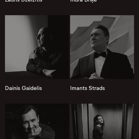
Dainis Gaidelis
Imants Strads