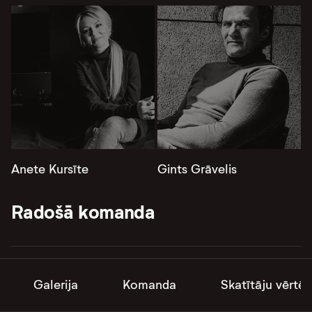
Anete Kursīte
Gints Grāvelis
Radošā komanda
Režisora asistenti
Kintija Rodžersa
Galerija
Komanda
Skatītāju vērtē
Inga Krasovska