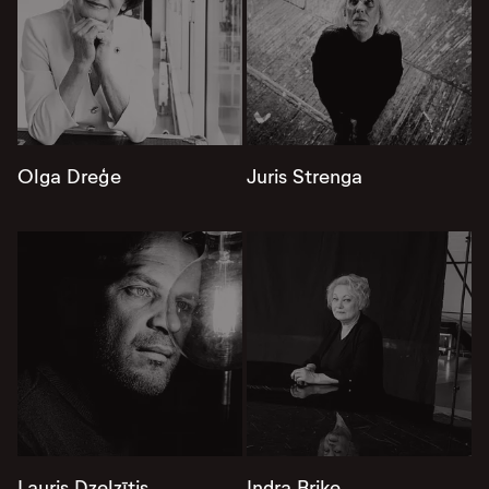
Olga Dreģe
Juris Strenga
Lauris Dzelzītis
Indra Briķe