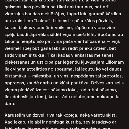
gaismas, kas pievilina ne tikai naktauriņus, bet arī
vientuļus baudas meklētājus, tagad ielu garumā kārdina
ar uzrakstiem “Laime”. Lilioms ir spēļu zāles pārzinis,
kuram blakus vienmēr ir veiksme, tāpēc ne viena vien
spēļu baudītāja vēlas sēdēt viņam cieši klāt. Spožumu ap
Liliomu neaptumšo pat viņa paša vientulības ēna – viņš
vienmēr spēj būt gana labs un radīt prieku citiem, bet
sirds viņam ir tukša. Tikai kādas vienkāršas meitenes
pieķeršanās un uzticība par leģendu kļuvušajam Liliomam
liek viņam atteikties no spožuma, lai iegūtu ko vēl daudz
bīstamāku – mīlestību, un viņš, nespēdams tai pretoties,
apprecas, zaudē darbu un kļūst par tēvu. Dzīves karuselis
viņam piedāvā izmest nākamo loku, tad atkal nākamo,
līdz debesīs jau lemj, ko ar tādu nelabojamu nekauņu lai
dara.
Karuselim un dzīvei ir vairāk kopīga, nekā varētu šķist.
Kad iekāp, tie abi ir nemitīgā kustībā, tev jāsadzīvo ar
jebkuriem līdzbraucējiem, un citreiz gan dzīve, gan