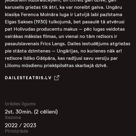
karuselis griežas tik ātri, ka var noreibt galva. Ungāru
klasiķa Ferenca Molnāra luga ir Latvijā labi pazīstama
Elgas Sakses (1930) tulkojumā, bet pasaulē tā atvērusi
pat Holivudas producentu makus – pēc lugas veidotas
vairākas mākslas filmas, un vienai no tām režisors ir
pasaulslavenais Frics Langs. Dailes iestudējums atgriežas
pie stāsta dzimtenes – Ungārijas, no kurienes nāk arī
režisore Ildiko Gāšpāra, kas radījusi savu versiju par
Liliomu mūsdienu priekšpilsētas skarbajā dzīvē.
DAILESTEATRIS.LV
Izrādes ilgums
2st. 30min. (2 cēlieni)
Sezona
2022 / 2023
Pirmizrāde