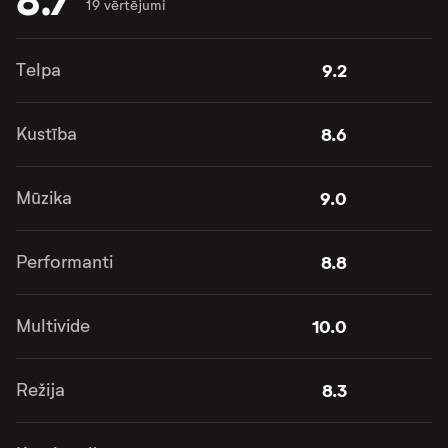
8.7
19 vērtējumi
Telpa
9.2
Kustība
8.6
Mūzika
9.0
Performanti
8.8
Multivide
10.0
Režija
8.3