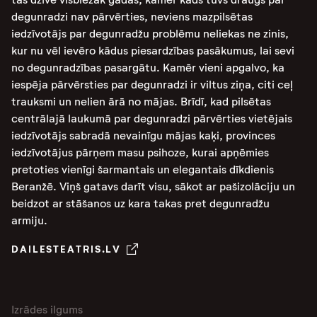
degunradzi nav pārvērties, neviens mazpilsētas
iedzīvotājs par degunradžu problēmu neliekas ne zinis,
kur nu vēl ievēro kādus piesardzības pasākumus, lai sevi
no degunradzības pasargātu. Kamēr vieni apgalvo, ka
iespēja pārvērsties par degunradzi ir viltus ziņa, citi ceļ
trauksmi un nelien ārā no mājas. Brīdī, kad pilsētas
centrālajā laukumā par degunradzi pārvērties vietējais
iedzīvotājs sabradā nevainīgu mājas kaķi, provinces
iedzīvotājus pārņem masu psihoze, kurai apņēmies
pretoties vienīgi šarmantais un elegantais dīkdienis
Beranžē. Viņš gatavs darīt visu, sākot ar pašizolāciju un
beidzot ar stāšanos uz kara takas pret degunradžu
armiju.
DAILESTEATRIS.LV
Izrādes ilgums