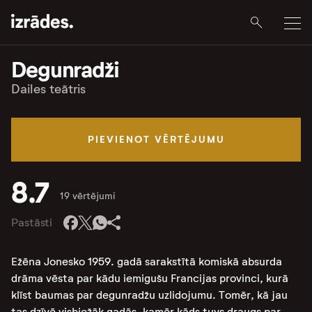
Degunradži
Dailes teātris
PIEVIENOT VĒRTĒJUMU
8.7
19 vērtējumi
Pastāsti
Ežēna Jonesko 1959. gadā sarakstītā komiskā absurda
drāma vēsta par kādu iemigušu Francijas provinci, kurā
klīst baumas par degunradžu uzlidojumu. Tomēr, kā jau
tas dzīvē visbiežāk gadās, kamēr kāds tuvs draugs par