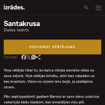
Santakrusa
Dailes teātris
PIEVIENOT VĒRTĒJUMU
Pastāsti
Viņa vēlējās tikai to, ko katra mīloša sieviete vēlas no
sava mīļotā. Viņš vēlējās brīvību, dzīvi bez robežām un
bez krastiem. Viens no viņiem ietu bojā, ja piekāptos
otram.
Pēc septiņpadsmit gadiem Barons ar savu sievu uzaicina
vakariņās kādu klaidoni, kas iemaldījies viņu pilī.