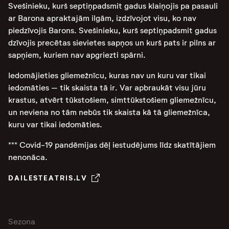
Svešinieku, kurš septiņpadsmit gadus klaiņojis pa pasauli
ar Barona apraktajām ilgām, izdzīvojot visu, ko nav
piedzīvojis Barons. Svešinieku, kurš septiņpadsmit gadus
dzīvojis precētas sievietes sapņos un kurš pats ir pilns ar
sapņiem, kuriem nav apgriezti spārni.
Iedomājieties gliemežnīcu, kuras nav un kuru var tikai
iedomāties – tik skaista tā ir. Var apbraukāt visu jūru
krastus, atvērt tūkstošiem, simttūkstošiem gliemežnīcu,
un neviena no tām nebūs tik skaista kā tā gliemežnīca,
kuru var tikai iedomāties.
*** Covid-19 pandēmijas dēļ iestudējums līdz skatītājiem
nenonāca.
DAILESTEATRIS.LV
Sezona