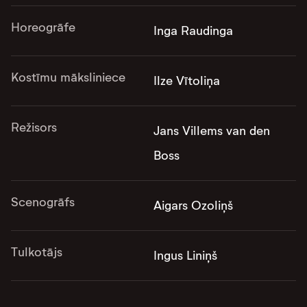
Horeogrāfe
Inga Raudinga
Kostīmu māksliniece
Ilze Vītoliņa
Režisors
Jans Villems van den
Boss
Scenogrāfs
Aigars Ozoliņš
Tulkotājs
Ingus Liniņš