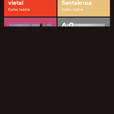
vietai
Santakrusa
Dailes teātris
Dailes teātris
6.0
Pelmeņi un
cigaretes
Kāršu spēle
Dirty Deal Teatro
Dailes teātris
5.0
7.0