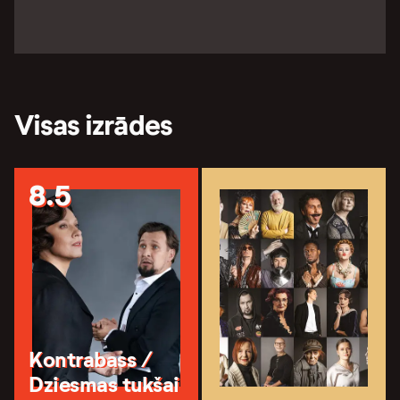
Visas izrādes
8.5
Kontrabass /
Dziesmas tukšai