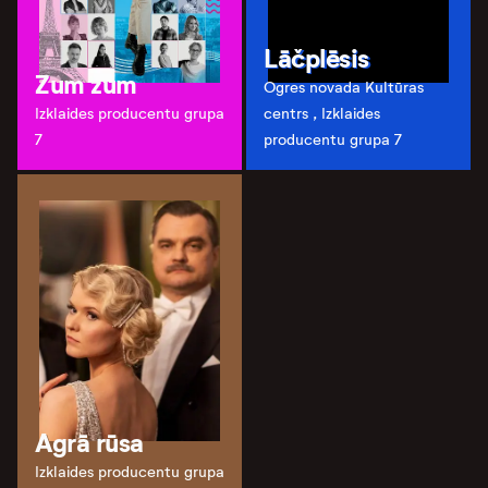
Lāčplēsis
Zum zum
Ogres novada Kultūras
Izklaides producentu grupa
centrs , Izklaides
7
producentu grupa 7
Agrā rūsa
Izklaides producentu grupa