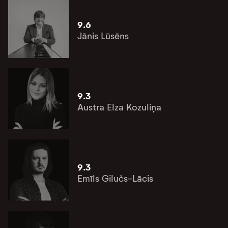
9.6
Jānis Lūsēns
9.3
Austra Elza Kozuliņa
9.3
Emīls Gilučs-Lācis