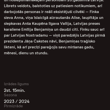
Librets veidots, balstoties uz patiesiem notikumiem, arī
darbojošās personas ir reāli eksistējuši cilvēki – Finka
sieva Anna, viņa īslaicīgā aizraušanās Alise, laupītāja un
slepkavas Anša Kaupēna līgava Vallija, Latvijas preses
karaliene Emīlija Benjamiņa un daudzi citi. Finku sauc arī
par Latvijas Nostradamu – viņš paredzējis Latvijas pirmā
prezidenta Jāņa Čakstes nāvi, Benjamiņas traģisko
likteni, kā arī precīzi pareģojis savu miršanas gadu,
mēnesi, dienu un stundu.
Izrādes ilgums
2st. 15min.
Sezona
2023 / 2024
Pirmizrāde