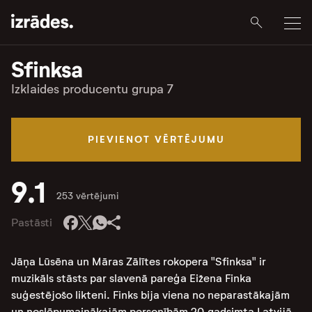
Sfinksa
Izklaides producentu grupa 7
PIEVIENOT VĒRTĒJUMU
9.1
253 vērtējumi
Pastāsti
Jāņa Lūsēna un Māras Zālītes rokopera "Sfinksa" ir
muzikāls stāsts par slavenā pareģa Eižena Finka
suģestējošo likteni. Finks bija viena no neparastākajām
un noslēpumainākajām personībām 20.gadsimta Latvijā.