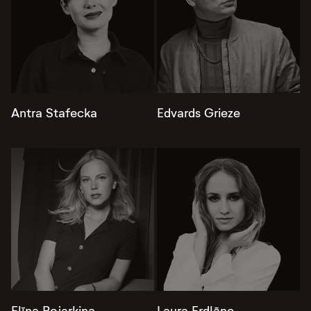
Antra Stafecka
Edvards Grieze
Elīna Bojarkina
Laura Erdlāne