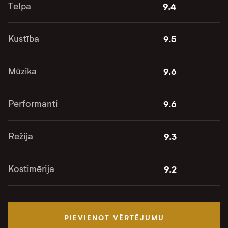
Telpa
9.4
Kustība
9.5
Mūzika
9.6
Performanti
9.6
Režija
9.3
Kostimērija
9.2
PIEVIENOT VĒRTĒJUMU