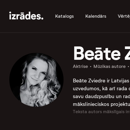
Katalogs
Kalendārs
Vērtē
Beāte 
Aktrise
Mūzikas autore
Beāte Zviedre ir Latvija
uzvedumos, kā arī rada o
savu daudzpusību un rado
mākslinieciskos projektu
Teksta autors mākslīgais in