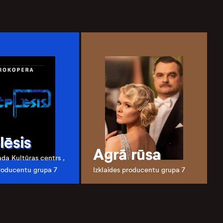
lēsis
Agrā rūsa
da Kultūras centrs ,
producentu grupa 7
Izklaides producentu grupa 7