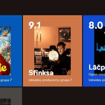
9.1
8.0
Lāčp
Sfinksa
Ogres nova
 grupa 7
Izklaides producentu grupa 7
Izklaides 