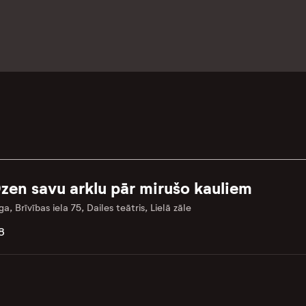
zen savu arklu pār mirušo kauliem
ga, Brīvības iela 75, Dailes teātris, Lielā zāle
8