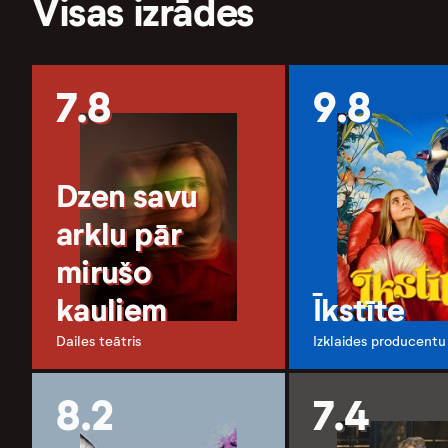
Visas izrādes
7.8
9.8
Dzen savu
arklu pār
mirušo
kauliem
Īkstīte
Dailes teātris
Izklaides producentu
8.2
7.4