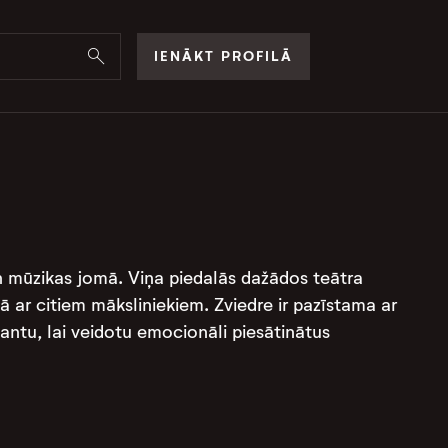
IENĀKT PROFILĀ
an mūzikas jomā. Viņa piedalās dažādos teātra
ā ar citiem māksliniekiem. Zviedre ir pazīstama ar
antu, lai veidotu emocionāli piesātinātus