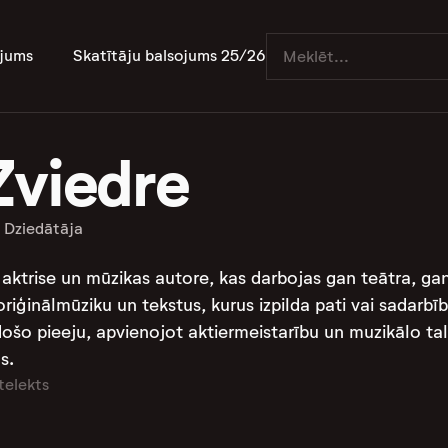
jums
Skatītāju balsojums 25/26
Zviedre
Dziedātāja
s aktrise un mūzikas autore, kas darbojas gan teātra, g
riģinālmūziku un tekstus, kurus izpilda pati vai sadarbīb
šo pieeju, apvienojot aktiermeistarību un muzikālo tal
s.
telekts