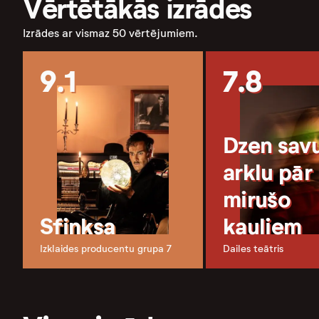
Vērtētākās izrādes
Izrādes ar vismaz 50 vērtējumiem.
9.1
7.8
Dzen sav
arklu pār
mirušo
Sfinksa
kauliem
Izklaides producentu grupa 7
Dailes teātris